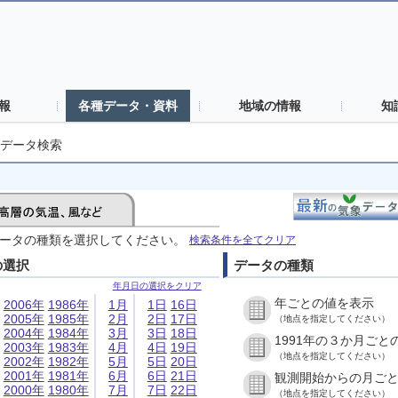
報
各種データ・資料
地域の情報
知
データ検索
ータの種類を選択してください。
検索条件を全てクリア
の選択
データの種類
年月日の選択をクリア
年ごとの値を表示
2006年
1986年
1月
1日
16日
2005年
1985年
2月
2日
17日
（地点を指定してください）
2004年
1984年
3月
3日
18日
1991年の３か月ごと
2003年
1983年
4月
4日
19日
（地点を指定してください）
2002年
1982年
5月
5日
20日
2001年
1981年
6月
6日
21日
観測開始からの月ご
2000年
1980年
7月
7日
22日
（地点を指定してください）