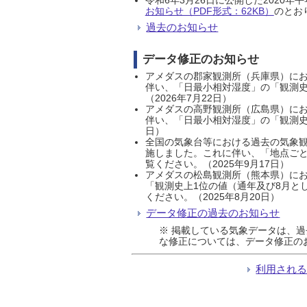
お知らせ（PDF形式：62KB）
のとおり
過去のお知らせ
データ修正のお知らせ
アメダスの郡家観測所（兵庫県）におい
伴い、「日最小相対湿度」の「観測史
（2026年7月22日）
アメダスの高野観測所（広島県）におい
伴い、「日最小相対湿度」の「観測史
日）
全国の気象台等における過去の気象観
施しました。これに伴い、「地点ごと
覧ください。（2025年9月17日）
アメダスの松島観測所（熊本県）にお
「観測史上1位の値（通年及び8月と
ください。（2025年8月20日）
データ修正の過去のお知らせ
※ 掲載している気象データは、
な修正については、データ修正の
利用され