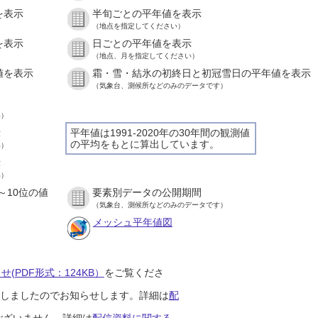
を表示
半旬ごとの平年値を表示
（地点を指定してください）
を表示
日ごとの平年値を表示
（地点、月を指定してください）
値を表示
霜・雪・結氷の初終日と初冠雪日の平年値を表示
（気象台、測候所などのみのデータです）
い）
示
平年値は1991-2020年の30年間の観測値
の平均をもとに算出しています。
い）
示
い）
～10位の値
要素別データの公開期間
（気象台、測候所などのみのデータです）
メッシュ平年値図
(PDF形式：124KB）
をご覧くださ
開始しましたのでお知らせします。詳細は
配
ございません。詳細は
配信資料に関する