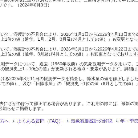
です。（2024年6月3日）
て、湿度計の不具合により、2026年1月1日から2026年4月13日
上1位の値（通年、1月、2月、3月及び4月としての値）」も変更とな
て、湿度計の不具合により、2026年3月1日から2026年4月22日
上1位の値（通年、3月及び4月としての値）」も変更となっておりますので
測データについて、過去（1960年以前）の気象観測データを用いて、
の観測史上1～10位の値」が更新される地点・要素があります。詳細は
ける2025年8月11日の観測データを精査し、降水量の値を修正しまし
しての値）」及び「日降水量」の「観測史上1位の値（8月としての値）
過去にさかのぼって修正する場合があります。 ご利用の際には、最新の掲
お知らせに掲載します。
る方へ
よくある質問（FAQ）
気象観測統計の解説
年・季