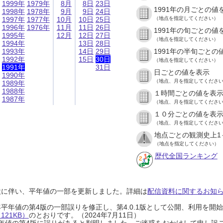
1999年
1979年
8月
8日
23日
1991年の月ごとの値
1998年
1978年
9月
9日
24日
1997年
1977年
10月
10日
25日
（地点を指定してください）
1996年
1976年
11月
11日
26日
1991年の旬ごとの値
1995年
12月
12日
27日
（地点を指定してください）
1994年
13日
28日
1993年
14日
29日
1991年の半旬ごとの
1992年
15日
30日
（地点を指定してください）
1991年
31日
日ごとの値を表示
1990年
（地点、月を指定してくださ
1989年
1988年
１時間ごとの値を表
1987年
（地点、月を指定してくださ
１０分ごとの値を表
（地点、月を指定してくださ
地点ごとの観測史上1
（地点を指定してください）
歴代全国ランキング
設に伴い、平年値の一部を更新しました。詳細は
配信資料に関するお知らせ
0年平年値の第4版の一部誤りを修正し、第4.0.1版として公開、利用を
21KB）
のとおりです。（2024年7月11日）
0年平年値の第4版に誤りがあると判明しました。ご迷惑をおかけして申し訳