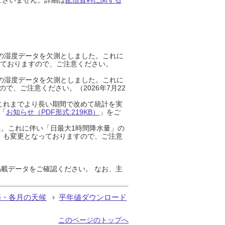
までの湿度データを欠測としました。これに
っておりますので、ご注意ください。
までの湿度データを欠測としました。これに
、ご注意ください。（2026年7月22
これまでより長い期間で改めて統計を実
「
お知らせ（PDF形式:219KB）
」をご
た。これに伴い「日最大1時間降水量」の
」も変更となっておりますので、ご注意
載データをご確認ください。 なお、主
節・各月の天候
平年値ダウンロード
このページのトップへ