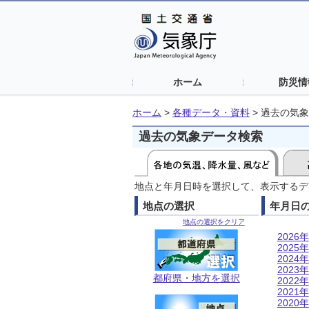
ホーム
防災情
ホーム
>
各種データ・資料
>
過去の気象
過去の気象データ検索
地点と年月日時を選択して、表示するデ
地点の選択
年月日
地点の選択をクリア
2026年
2025年
2024年
2023年
都府県・地方を選択
2022年
2021年
2020年