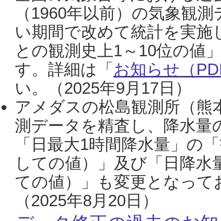
（1960年以前）の気象観
い期間で改めて統計を実施
との観測史上1～10位の値
す。詳細は「
お知らせ（PDF
い。（2025年9月17日）
アメダスの松島観測所（熊本
測データを精査し、降水量
「日最大1時間降水量」の「
しての値）」及び「日降水
ての値）」も変更となって
（2025年8月20日）