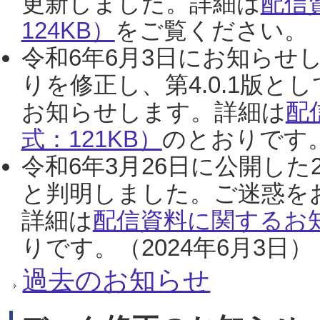
更新しました。詳細は
配信
124KB）
をご覧ください。（2
令和6年6月3日にお知らせし
りを修正し、第4.0.1版
お知らせします。詳細は
配
式：121KB）
のとおりです。
令和6年3月26日に公開した
と判明しました。ご迷惑を
詳細は
配信資料に関するお知
りです。（2024年6月3日）
過去のお知らせ