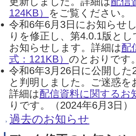
更新しました。詳細は
配信
124KB）
をご覧ください。（2
令和6年6月3日にお知らせし
りを修正し、第4.0.1版
お知らせします。詳細は
配
式：121KB）
のとおりです。
令和6年3月26日に公開した
と判明しました。ご迷惑を
詳細は
配信資料に関するお知
りです。（2024年6月3日）
過去のお知らせ