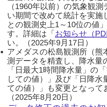
（1960年以前）の気象観
い期間で改めて統計を実施
との観測史上1～10位の値
す。詳細は「
お知らせ（PDF
い。（2025年9月17日）
アメダスの松島観測所（熊本
測データを精査し、降水量
「日最大1時間降水量」の「
しての値）」及び「日降水
ての値）」も変更となって
（2025年8月20日）