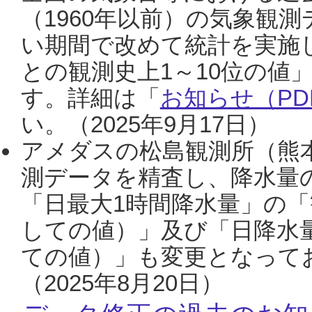
（1960年以前）の気象観
い期間で改めて統計を実施
との観測史上1～10位の値
す。詳細は「
お知らせ（PDF
い。（2025年9月17日）
アメダスの松島観測所（熊本
測データを精査し、降水量
「日最大1時間降水量」の「
しての値）」及び「日降水
ての値）」も変更となって
（2025年8月20日）