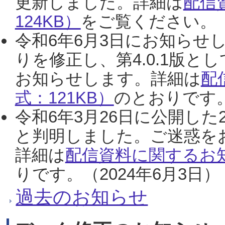
更新しました。詳細は
配信
124KB）
をご覧ください。（2
令和6年6月3日にお知らせし
りを修正し、第4.0.1版
お知らせします。詳細は
配
式：121KB）
のとおりです。
令和6年3月26日に公開した
と判明しました。ご迷惑を
詳細は
配信資料に関するお知
りです。（2024年6月3日）
過去のお知らせ