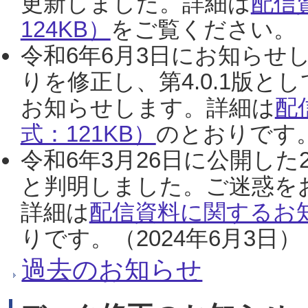
更新しました。詳細は
配信
124KB）
をご覧ください。（2
令和6年6月3日にお知らせし
りを修正し、第4.0.1版
お知らせします。詳細は
配
式：121KB）
のとおりです。
令和6年3月26日に公開した
と判明しました。ご迷惑を
詳細は
配信資料に関するお知
りです。（2024年6月3日）
過去のお知らせ