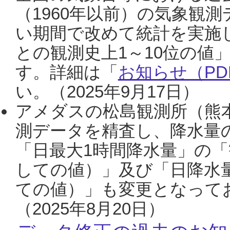
（1960年以前）の気象観
い期間で改めて統計を実施
との観測史上1～10位の値
す。詳細は「
お知らせ（PDF
い。（2025年9月17日）
アメダスの松島観測所（熊本
測データを精査し、降水量
「日最大1時間降水量」の「
しての値）」及び「日降水
ての値）」も変更となって
（2025年8月20日）