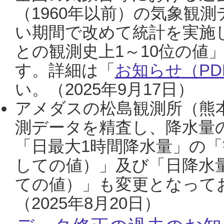
（1960年以前）の気象観
い期間で改めて統計を実施
との観測史上1～10位の値
す。詳細は「
お知らせ（PDF
い。（2025年9月17日）
アメダスの松島観測所（熊本
測データを精査し、降水量
「日最大1時間降水量」の「
しての値）」及び「日降水
ての値）」も変更となって
（2025年8月20日）