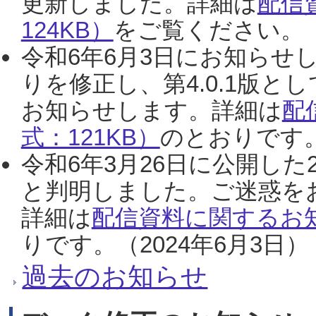
更新しました。詳細は
配信
124KB）
をご覧ください。（2
令和6年6月3日にお知らせし
りを修正し、第4.0.1版
お知らせします。詳細は
配
式：121KB）
のとおりです。
令和6年3月26日に公開した
と判明しました。ご迷惑を
詳細は
配信資料に関するお知
りです。（2024年6月3日）
過去のお知らせ