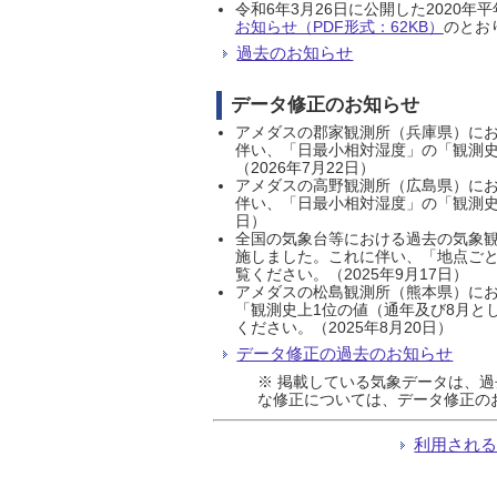
令和6年3月26日に公開した202
お知らせ（PDF形式：62KB）
のとおり
過去のお知らせ
データ修正のお知らせ
アメダスの郡家観測所（兵庫県）におい
伴い、「日最小相対湿度」の「観測史
（2026年7月22日）
アメダスの高野観測所（広島県）におい
伴い、「日最小相対湿度」の「観測史
日）
全国の気象台等における過去の気象観
施しました。これに伴い、「地点ごと
覧ください。（2025年9月17日）
アメダスの松島観測所（熊本県）にお
「観測史上1位の値（通年及び8月と
ください。（2025年8月20日）
データ修正の過去のお知らせ
※ 掲載している気象データは、
な修正については、データ修正の
利用され