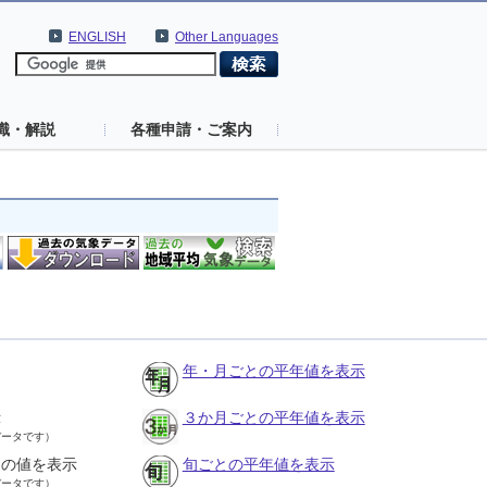
ENGLISH
Other Languages
識・解説
各種申請・ご案内
年・月ごとの平年値を表示
示
３か月ごとの平年値を表示
データです）
との値を表示
旬ごとの平年値を表示
データです）