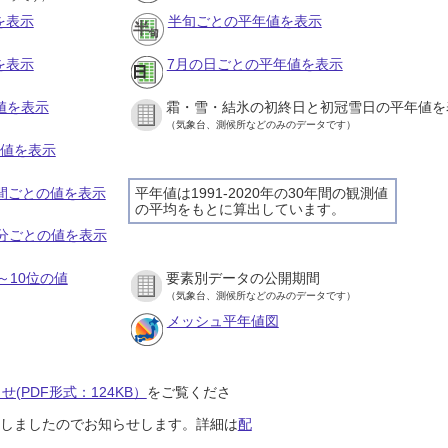
を表示
半旬ごとの平年値を表示
を表示
7月の日ごとの平年値を表示
値を表示
霜・雪・結氷の初終日と初冠雪日の平年値を
（気象台、測候所などのみのデータです）
の値を表示
時間ごとの値を表示
平年値は1991-2020年の30年間の観測値
の平均をもとに算出しています。
０分ごとの値を表示
～10位の値
要素別データの公開期間
（気象台、測候所などのみのデータです）
メッシュ平年値図
(PDF形式：124KB）
をご覧くださ
開始しましたのでお知らせします。詳細は
配