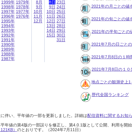
1999年
1979年
8月
8日
23日
2021年の月ごとの値
1998年
1978年
9月
9日
24日
1997年
1977年
10月
10日
25日
1996年
1976年
11月
11日
26日
2021年の旬ごとの値
1995年
12月
12日
27日
1994年
13日
28日
1993年
14日
29日
2021年の半旬ごとの
1992年
15日
30日
1991年
31日
2021年7月の日ごと
1990年
1989年
1988年
2021年7月8日の１
1987年
2021年7月8日の１
地点ごとの観測史上1
歴代全国ランキング
設に伴い、平年値の一部を更新しました。詳細は
配信資料に関するお知らせ
0年平年値の第4版の一部誤りを修正し、第4.0.1版として公開、利用を
21KB）
のとおりです。（2024年7月11日）