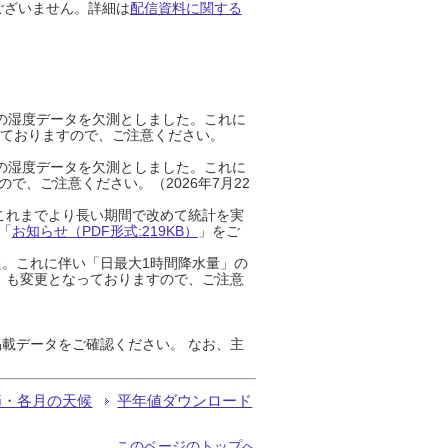
ございません。詳細は
配信資料に関する
までの湿度データを欠測としました。これに
っておりますので、ご注意ください。
までの湿度データを欠測としました。これに
、ご注意ください。（2026年7月22
これまでより長い期間で改めて統計を実
「
お知らせ（PDF形式:219KB）
」をご
た。これに伴い「日最大1時間降水量」の
」も変更となっておりますので、ご注意
載データをご確認ください。 なお、主
節・各月の天候
平年値ダウンロード
このページのトップへ