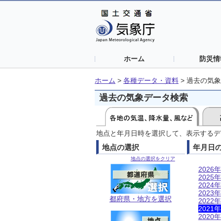
ホーム
防災情
ホーム
>
各種データ・資料
>
過去の気象
過去の気象データ検索
地点と年月日時を選択して、表示するデ
地点の選択
年月日
地点の選択をクリア
2026年
2025年
2024年
2023年
都府県・地方を選択
2022年
2021年
2020年