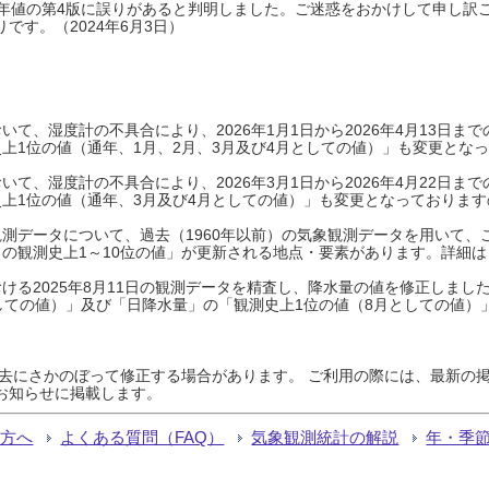
0年平年値の第4版に誤りがあると判明しました。ご迷惑をおかけして申し訳
です。（2024年6月3日）
て、湿度計の不具合により、2026年1月1日から2026年4月13日
上1位の値（通年、1月、2月、3月及び4月としての値）」も変更とな
て、湿度計の不具合により、2026年3月1日から2026年4月22日
上1位の値（通年、3月及び4月としての値）」も変更となっておりますので
測データについて、過去（1960年以前）の気象観測データを用いて、
の観測史上1～10位の値」が更新される地点・要素があります。詳細は
ける2025年8月11日の観測データを精査し、降水量の値を修正しまし
しての値）」及び「日降水量」の「観測史上1位の値（8月としての値）
過去にさかのぼって修正する場合があります。 ご利用の際には、最新の掲
お知らせに掲載します。
る方へ
よくある質問（FAQ）
気象観測統計の解説
年・季