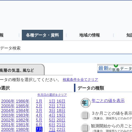
報
各種データ・資料
地域の情報
知
データ検索
ータの種類を選択してください。
検索条件を全てクリア
の選択
データの種類
年月日の選択をクリア
年ごとの値を表示
2006年
1986年
1月
1日
16日
2005年
1985年
2月
2日
17日
2004年
1984年
3月
3日
18日
３か月ごとの値を表
2003年
1983年
4月
4日
19日
（気象台、測候所などのみの
2002年
1982年
5月
5日
20日
2001年
1981年
6月
6日
21日
観測開始からの月ご
2000年
1980年
7月
7日
22日
（気象台、測候所などのみの