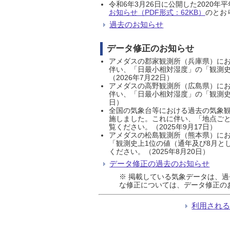
令和6年3月26日に公開した202
お知らせ（PDF形式：62KB）
のとおり
過去のお知らせ
データ修正のお知らせ
アメダスの郡家観測所（兵庫県）におい
伴い、「日最小相対湿度」の「観測史
（2026年7月22日）
アメダスの高野観測所（広島県）におい
伴い、「日最小相対湿度」の「観測史
日）
全国の気象台等における過去の気象観
施しました。これに伴い、「地点ごと
覧ください。（2025年9月17日）
アメダスの松島観測所（熊本県）にお
「観測史上1位の値（通年及び8月と
ください。（2025年8月20日）
データ修正の過去のお知らせ
※ 掲載している気象データは、
な修正については、データ修正の
利用され