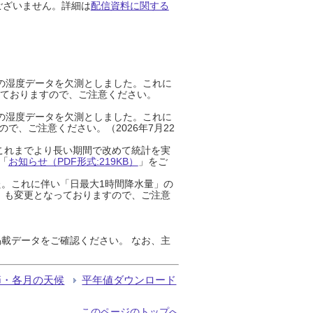
ございません。詳細は
配信資料に関する
までの湿度データを欠測としました。これに
っておりますので、ご注意ください。
までの湿度データを欠測としました。これに
、ご注意ください。（2026年7月22
これまでより長い期間で改めて統計を実
「
お知らせ（PDF形式:219KB）
」をご
た。これに伴い「日最大1時間降水量」の
」も変更となっておりますので、ご注意
載データをご確認ください。 なお、主
節・各月の天候
平年値ダウンロード
このページのトップへ