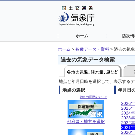
ホーム
防災情
ホーム
>
各種データ・資料
>
過去の気象
過去の気象データ検索
地点と年月日時を選択して、表示するデ
地点の選択
年月日
地点の選択をクリア
2026年
2025年
2024年
2023年
都府県・地方を選択
2022年
2021年
2020年