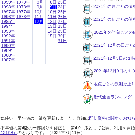
1999年
1979年
8月
8日
23日
2021年の月ごとの値
1998年
1978年
9月
9日
24日
1997年
1977年
10月
10日
25日
1996年
1976年
11月
11日
26日
2021年の旬ごとの値
1995年
12月
12日
27日
1994年
13日
28日
1993年
14日
29日
2021年の半旬ごとの
1992年
15日
30日
1991年
31日
2021年12月の日ご
1990年
1989年
1988年
2021年12月9日の
1987年
2021年12月9日の
地点ごとの観測史上1
歴代全国ランキング
設に伴い、平年値の一部を更新しました。詳細は
配信資料に関するお知らせ
0年平年値の第4版の一部誤りを修正し、第4.0.1版として公開、利用を
21KB）
のとおりです。（2024年7月11日）