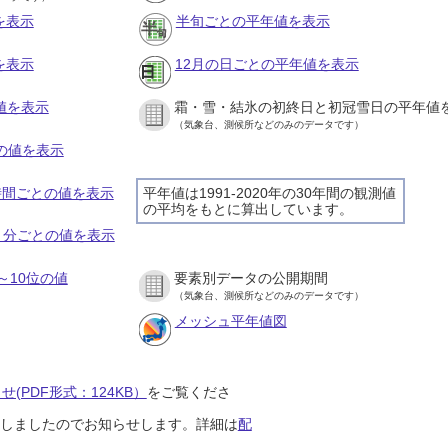
を表示
半旬ごとの平年値を表示
を表示
12月の日ごとの平年値を表示
値を表示
霜・雪・結氷の初終日と初冠雪日の平年値
（気象台、測候所などのみのデータです）
との値を表示
１時間ごとの値を表示
平年値は1991-2020年の30年間の観測値
の平均をもとに算出しています。
１０分ごとの値を表示
～10位の値
要素別データの公開期間
（気象台、測候所などのみのデータです）
メッシュ平年値図
(PDF形式：124KB）
をご覧くださ
開始しましたのでお知らせします。詳細は
配