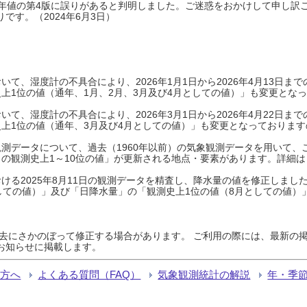
0年平年値の第4版に誤りがあると判明しました。ご迷惑をおかけして申し訳
です。（2024年6月3日）
て、湿度計の不具合により、2026年1月1日から2026年4月13日
上1位の値（通年、1月、2月、3月及び4月としての値）」も変更とな
て、湿度計の不具合により、2026年3月1日から2026年4月22日
上1位の値（通年、3月及び4月としての値）」も変更となっておりますので
測データについて、過去（1960年以前）の気象観測データを用いて、
の観測史上1～10位の値」が更新される地点・要素があります。詳細は
ける2025年8月11日の観測データを精査し、降水量の値を修正しまし
しての値）」及び「日降水量」の「観測史上1位の値（8月としての値）
過去にさかのぼって修正する場合があります。 ご利用の際には、最新の掲
お知らせに掲載します。
る方へ
よくある質問（FAQ）
気象観測統計の解説
年・季