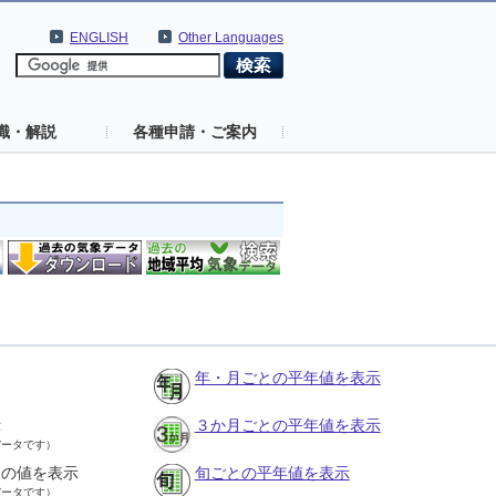
ENGLISH
Other Languages
識・解説
各種申請・ご案内
年・月ごとの平年値を表示
示
３か月ごとの平年値を表示
データです）
との値を表示
旬ごとの平年値を表示
データです）