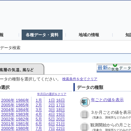
報
各種データ・資料
地域の情報
知
データ検索
ータの種類を選択してください。
検索条件を全てクリア
の選択
データの種類
年月日の選択をクリア
年ごとの値を表示
2006年
1986年
1月
1日
16日
2005年
1985年
2月
2日
17日
2004年
1984年
3月
3日
18日
３か月ごとの値を表
2003年
1983年
4月
4日
19日
（気象台、測候所などのみの
2002年
1982年
5月
5日
20日
2001年
1981年
6月
6日
21日
観測開始からの月ご
2000年
1980年
7月
7日
22日
（気象台、測候所などのみの