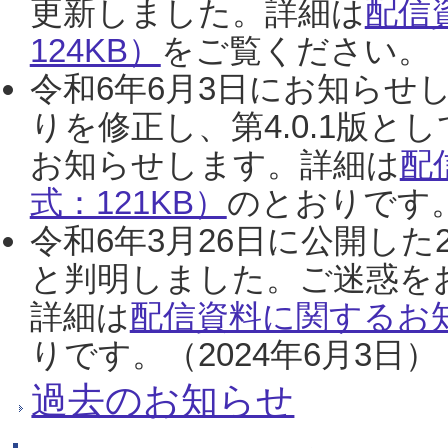
更新しました。詳細は
配信
124KB）
をご覧ください。（2
令和6年6月3日にお知らせし
りを修正し、第4.0.1版
お知らせします。詳細は
配
式：121KB）
のとおりです。
令和6年3月26日に公開した
と判明しました。ご迷惑を
詳細は
配信資料に関するお知
りです。（2024年6月3日）
過去のお知らせ