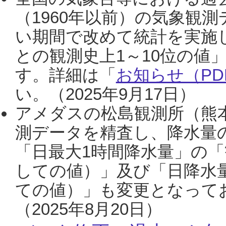
（1960年以前）の気象観
い期間で改めて統計を実施
との観測史上1～10位の値
す。詳細は「
お知らせ（PDF
い。（2025年9月17日）
アメダスの松島観測所（熊本
測データを精査し、降水量
「日最大1時間降水量」の「
しての値）」及び「日降水
ての値）」も変更となって
（2025年8月20日）