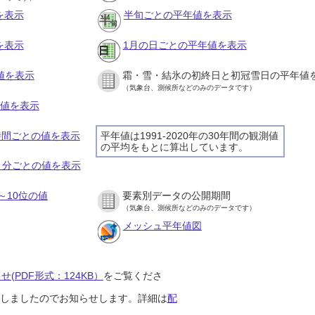
を表示
半旬ごとの平年値を表示
を表示
1月の日ごとの平年値を表示
値を表示
霜・雪・結氷の初終日と初冠雪日の平年値
（気象台、測候所などのみのデータです）
の値を表示
１時間ごとの値を表示
平年値は1991-2020年の30年間の観測値
の平均をもとに算出しています。
１０分ごとの値を表示
～10位の値
要素別データの公開期間
（気象台、測候所などのみのデータです）
メッシュ平年値図
(PDF形式：124KB）
をご覧くださ
開始しましたのでお知らせします。詳細は
配