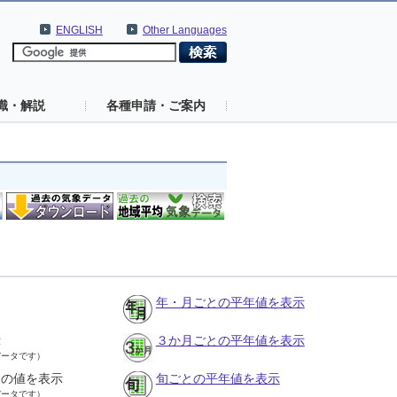
ENGLISH
Other Languages
識・解説
各種申請・ご案内
年・月ごとの平年値を表示
示
３か月ごとの平年値を表示
データです）
との値を表示
旬ごとの平年値を表示
データです）