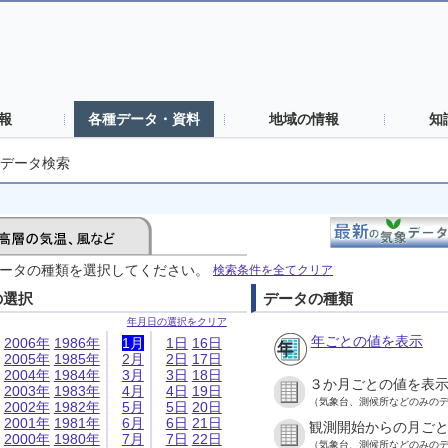
報
各種データ・資料
地域の情報
知
データ検索
ータの種類を選択してください。
検索条件を全てクリア
の選択
データの種類
年月日の選択をクリア
年ごとの値を表示
2006年
1986年
1月
1日
16日
2005年
1985年
2月
2日
17日
2004年
1984年
3月
3日
18日
３か月ごとの値を表
2003年
1983年
4月
4日
19日
（気象台、測候所などのみの
2002年
1982年
5月
5日
20日
2001年
1981年
6月
6日
21日
観測開始からの月ご
2000年
1980年
7月
7日
22日
（気象台、測候所などのみの