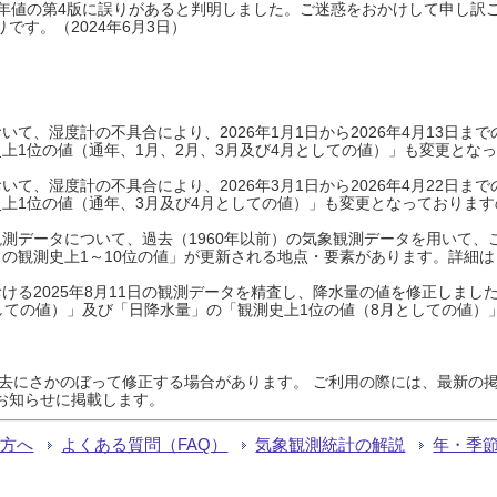
0年平年値の第4版に誤りがあると判明しました。ご迷惑をおかけして申し訳
です。（2024年6月3日）
て、湿度計の不具合により、2026年1月1日から2026年4月13日
上1位の値（通年、1月、2月、3月及び4月としての値）」も変更とな
て、湿度計の不具合により、2026年3月1日から2026年4月22日
上1位の値（通年、3月及び4月としての値）」も変更となっておりますので
測データについて、過去（1960年以前）の気象観測データを用いて、
の観測史上1～10位の値」が更新される地点・要素があります。詳細は
ける2025年8月11日の観測データを精査し、降水量の値を修正しまし
しての値）」及び「日降水量」の「観測史上1位の値（8月としての値）
過去にさかのぼって修正する場合があります。 ご利用の際には、最新の掲
お知らせに掲載します。
る方へ
よくある質問（FAQ）
気象観測統計の解説
年・季