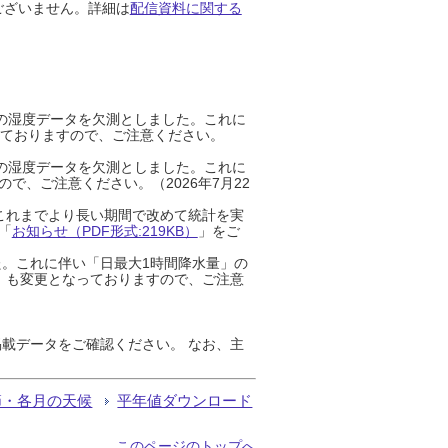
ございません。詳細は
配信資料に関する
までの湿度データを欠測としました。これに
っておりますので、ご注意ください。
までの湿度データを欠測としました。これに
、ご注意ください。（2026年7月22
これまでより長い期間で改めて統計を実
「
お知らせ（PDF形式:219KB）
」をご
た。これに伴い「日最大1時間降水量」の
」も変更となっておりますので、ご注意
載データをご確認ください。 なお、主
節・各月の天候
平年値ダウンロード
このページのトップへ