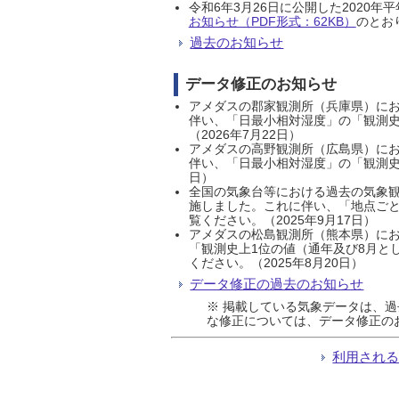
令和6年3月26日に公開した202
お知らせ（PDF形式：62KB）
のとおり
過去のお知らせ
データ修正のお知らせ
アメダスの郡家観測所（兵庫県）におい
伴い、「日最小相対湿度」の「観測史
（2026年7月22日）
アメダスの高野観測所（広島県）におい
伴い、「日最小相対湿度」の「観測史
日）
全国の気象台等における過去の気象観
施しました。これに伴い、「地点ごと
覧ください。（2025年9月17日）
アメダスの松島観測所（熊本県）にお
「観測史上1位の値（通年及び8月と
ください。（2025年8月20日）
データ修正の過去のお知らせ
※ 掲載している気象データは、
な修正については、データ修正の
利用され