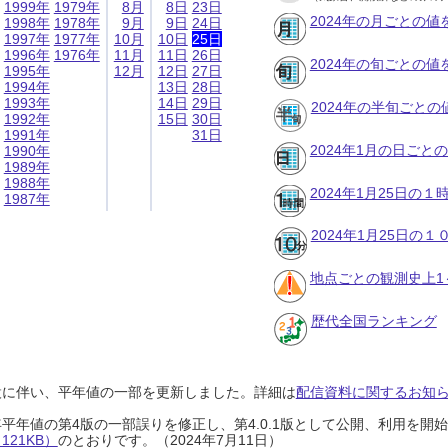
1999年
1979年
8月
8日
23日
2024年の月ごとの値
1998年
1978年
9月
9日
24日
1997年
1977年
10月
10日
25日
1996年
1976年
11月
11日
26日
2024年の旬ごとの値
1995年
12月
12日
27日
1994年
13日
28日
1993年
14日
29日
2024年の半旬ごとの
1992年
15日
30日
1991年
31日
2024年1月の日ごと
1990年
1989年
1988年
2024年1月25日の
1987年
2024年1月25日の
地点ごとの観測史上1
歴代全国ランキング
設に伴い、平年値の一部を更新しました。詳細は
配信資料に関するお知らせ
0年平年値の第4版の一部誤りを修正し、第4.0.1版として公開、利用を
21KB）
のとおりです。（2024年7月11日）