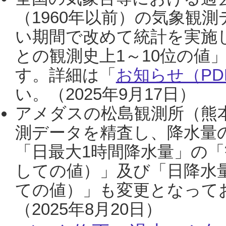
（1960年以前）の気象観
い期間で改めて統計を実施
との観測史上1～10位の値
す。詳細は「
お知らせ（PDF
い。（2025年9月17日）
アメダスの松島観測所（熊本
測データを精査し、降水量
「日最大1時間降水量」の「
しての値）」及び「日降水
ての値）」も変更となって
（2025年8月20日）