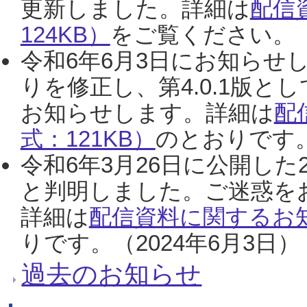
更新しました。詳細は
配信
124KB）
をご覧ください。（2
令和6年6月3日にお知らせし
りを修正し、第4.0.1版
お知らせします。詳細は
配
式：121KB）
のとおりです。
令和6年3月26日に公開した
と判明しました。ご迷惑を
詳細は
配信資料に関するお知
りです。（2024年6月3日）
過去のお知らせ