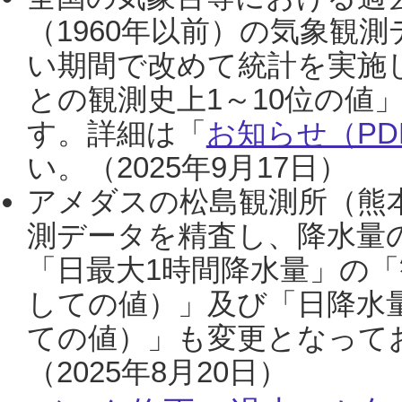
（1960年以前）の気象観
い期間で改めて統計を実施
との観測史上1～10位の値
す。詳細は「
お知らせ（PDF
い。（2025年9月17日）
アメダスの松島観測所（熊本
測データを精査し、降水量
「日最大1時間降水量」の「
しての値）」及び「日降水
ての値）」も変更となって
（2025年8月20日）