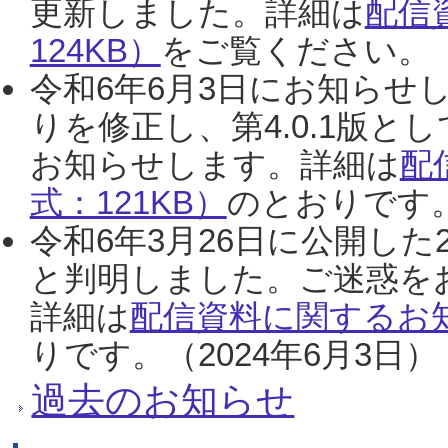
更新しました。詳細は
配信
124KB）
をご覧ください。（2
令和6年6月3日にお知らせし
りを修正し、第4.0.1版
お知らせします。詳細は
配
式：121KB）
のとおりです。
令和6年3月26日に公開した
と判明しました。ご迷惑を
詳細は
配信資料に関するお知
りです。（2024年6月3日）
過去のお知らせ