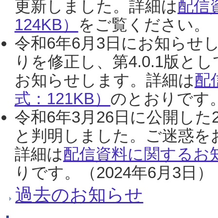
更新しました。詳細は
配信
124KB）
をご覧ください。（2
令和6年6月3日にお知らせし
りを修正し、第4.0.1版
お知らせします。詳細は
配
式：121KB）
のとおりです。
令和6年3月26日に公開した
と判明しました。ご迷惑を
詳細は
配信資料に関するお知
りです。（2024年6月3日）
過去のお知らせ