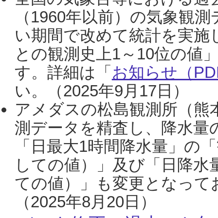
（1960年以前）の気象観
い期間で改めて統計を実施
との観測史上1～10位の値
す。詳細は「
お知らせ（PDF
い。（2025年9月17日）
アメダスの松島観測所（熊本
測データを精査し、降水量
「日最大1時間降水量」の「
しての値）」及び「日降水
ての値）」も変更となって
（2025年8月20日）