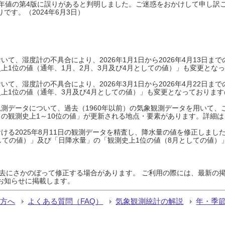
0年平年値の第4版に誤りがあると判明しました。ご迷惑をおかけして申し訳
です。（2024年6月3日）
て、湿度計の不具合により、2026年1月1日から2026年4月13日
上1位の値（通年、1月、2月、3月及び4月としての値）」も変更とな
て、湿度計の不具合により、2026年3月1日から2026年4月22日
上1位の値（通年、3月及び4月としての値）」も変更となっておりますので
測データについて、過去（1960年以前）の気象観測データを用いて、
の観測史上1～10位の値」が更新される地点・要素があります。詳細は
ける2025年8月11日の観測データを精査し、降水量の値を修正しまし
しての値）」及び「日降水量」の「観測史上1位の値（8月としての値）
過去にさかのぼって修正する場合があります。 ご利用の際には、最新の掲
お知らせに掲載します。
る方へ
よくある質問（FAQ）
気象観測統計の解説
年・季