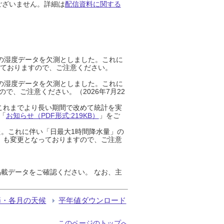
ございません。詳細は
配信資料に関する
までの湿度データを欠測としました。これに
っておりますので、ご注意ください。
までの湿度データを欠測としました。これに
、ご注意ください。（2026年7月22
これまでより長い期間で改めて統計を実
「
お知らせ（PDF形式:219KB）
」をご
た。これに伴い「日最大1時間降水量」の
」も変更となっておりますので、ご注意
載データをご確認ください。 なお、主
節・各月の天候
平年値ダウンロード
このページのトップへ