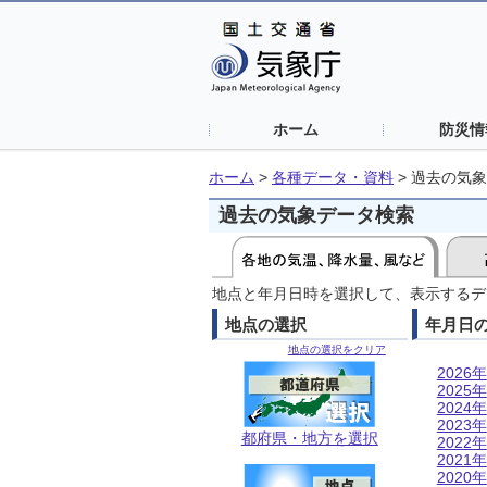
ホーム
防災情
ホーム
>
各種データ・資料
>
過去の気象
過去の気象データ検索
地点と年月日時を選択して、表示するデ
地点の選択
年月日
地点の選択をクリア
2026年
2025年
2024年
2023年
都府県・地方を選択
2022年
2021年
2020年