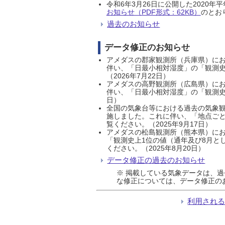
令和6年3月26日に公開した202
お知らせ（PDF形式：62KB）
のとおり
過去のお知らせ
データ修正のお知らせ
アメダスの郡家観測所（兵庫県）におい
伴い、「日最小相対湿度」の「観測史
（2026年7月22日）
アメダスの高野観測所（広島県）におい
伴い、「日最小相対湿度」の「観測史
日）
全国の気象台等における過去の気象観
施しました。これに伴い、「地点ごと
覧ください。（2025年9月17日）
アメダスの松島観測所（熊本県）にお
「観測史上1位の値（通年及び8月と
ください。（2025年8月20日）
データ修正の過去のお知らせ
※ 掲載している気象データは、
な修正については、データ修正の
利用され