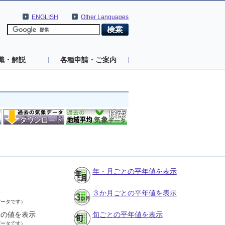
ENGLISH
Other Languages
識・解説
各種申請・ご案内
年・月ごとの平年値を表示
示
３か月ごとの平年値を表示
データです）
との値を表示
旬ごとの平年値を表示
データです）