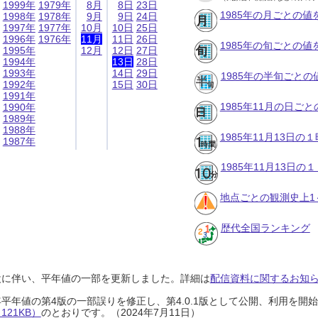
1999年
1979年
8月
8日
23日
1985年の月ごとの値
1998年
1978年
9月
9日
24日
1997年
1977年
10月
10日
25日
1996年
1976年
11月
11日
26日
1985年の旬ごとの値
1995年
12月
12日
27日
1994年
13日
28日
1993年
14日
29日
1985年の半旬ごとの
1992年
15日
30日
1991年
1985年11月の日ご
1990年
1989年
1988年
1985年11月13日
1987年
1985年11月13日
地点ごとの観測史上1
歴代全国ランキング
設に伴い、平年値の一部を更新しました。詳細は
配信資料に関するお知らせ
0年平年値の第4版の一部誤りを修正し、第4.0.1版として公開、利用を
21KB）
のとおりです。（2024年7月11日）