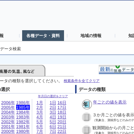
報
各種データ・資料
地域の情報
知
データ検索
ータの種類を選択してください。
検索条件を全てクリア
の選択
データの種類
年月日の選択をクリア
年ごとの値を表示
2006年
1986年
1月
1日
16日
2005年
1985年
2月
2日
17日
2004年
1984年
3月
3日
18日
３か月ごとの値を表
2003年
1983年
4月
4日
19日
（気象台、測候所などのみの
2002年
1982年
5月
5日
20日
2001年
1981年
6月
6日
21日
観測開始からの月ご
2000年
1980年
7月
7日
22日
（気象台、測候所などのみの