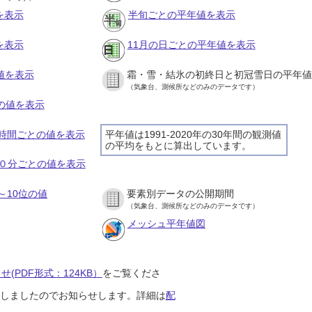
を表示
半旬ごとの平年値を表示
を表示
11月の日ごとの平年値を表示
値を表示
霜・雪・結氷の初終日と初冠雪日の平年値
（気象台、測候所などのみのデータです）
との値を表示
の１時間ごとの値を表示
平年値は1991-2020年の30年間の観測値
の平均をもとに算出しています。
の１０分ごとの値を表示
～10位の値
要素別データの公開期間
（気象台、測候所などのみのデータです）
メッシュ平年値図
(PDF形式：124KB）
をご覧くださ
開始しましたのでお知らせします。詳細は
配