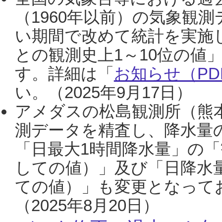
（1960年以前）の気象観
い期間で改めて統計を実施
との観測史上1～10位の値
す。詳細は「
お知らせ（PDF
い。（2025年9月17日）
アメダスの松島観測所（熊本
測データを精査し、降水量
「日最大1時間降水量」の「
しての値）」及び「日降水
ての値）」も変更となって
（2025年8月20日）