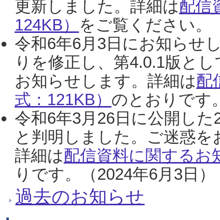
更新しました。詳細は
配信
124KB）
をご覧ください。（2
令和6年6月3日にお知らせし
りを修正し、第4.0.1版
お知らせします。詳細は
配
式：121KB）
のとおりです。
令和6年3月26日に公開した
と判明しました。ご迷惑を
詳細は
配信資料に関するお知
りです。（2024年6月3日）
過去のお知らせ