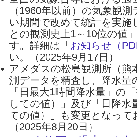
（1960年以前）の気象観
い期間で改めて統計を実施
との観測史上1～10位の値
す。詳細は「
お知らせ（PDF
い。（2025年9月17日）
アメダスの松島観測所（熊本
測データを精査し、降水量
「日最大1時間降水量」の「
しての値）」及び「日降水
ての値）」も変更となって
（2025年8月20日）