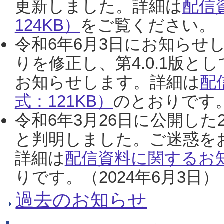
更新しました。詳細は
配信
124KB）
をご覧ください。（2
令和6年6月3日にお知らせし
りを修正し、第4.0.1版
お知らせします。詳細は
配
式：121KB）
のとおりです。
令和6年3月26日に公開した
と判明しました。ご迷惑を
詳細は
配信資料に関するお知
りです。（2024年6月3日）
過去のお知らせ