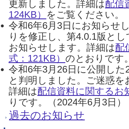
更新しました。詳細は
配信
124KB）
をご覧ください。（2
令和6年6月3日にお知らせし
りを修正し、第4.0.1版
お知らせします。詳細は
配
式：121KB）
のとおりです。
令和6年3月26日に公開した
と判明しました。ご迷惑を
詳細は
配信資料に関するお知
りです。（2024年6月3日）
過去のお知らせ