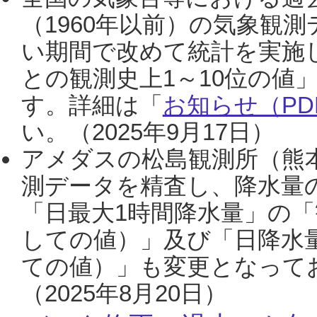
（1960年以前）の気象観
い期間で改めて統計を実施
との観測史上1～10位の値
す。詳細は「
お知らせ（PDF
い。（2025年9月17日）
アメダスの松島観測所（熊本
測データを精査し、降水量
「日最大1時間降水量」の「
しての値）」及び「日降水
ての値）」も変更となって
（2025年8月20日）