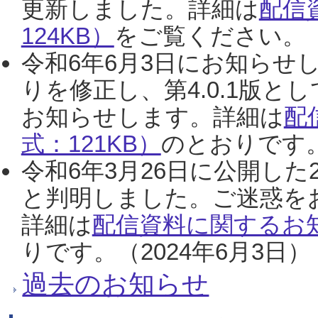
更新しました。詳細は
配信
124KB）
をご覧ください。（2
令和6年6月3日にお知らせし
りを修正し、第4.0.1版
お知らせします。詳細は
配
式：121KB）
のとおりです。
令和6年3月26日に公開した
と判明しました。ご迷惑を
詳細は
配信資料に関するお知
りです。（2024年6月3日）
過去のお知らせ