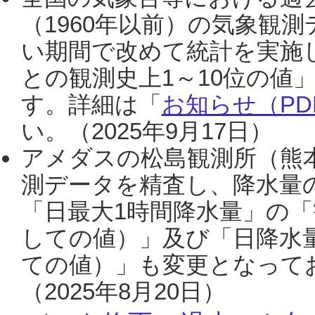
（1960年以前）の気象観
い期間で改めて統計を実施
との観測史上1～10位の値
す。詳細は「
お知らせ（PDF
い。（2025年9月17日）
アメダスの松島観測所（熊本
測データを精査し、降水量
「日最大1時間降水量」の「
しての値）」及び「日降水
ての値）」も変更となって
（2025年8月20日）