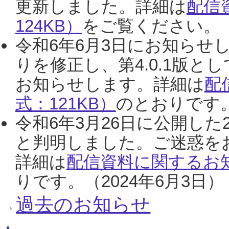
更新しました。詳細は
配信
124KB）
をご覧ください。（2
令和6年6月3日にお知らせし
りを修正し、第4.0.1版
お知らせします。詳細は
配
式：121KB）
のとおりです。
令和6年3月26日に公開した
と判明しました。ご迷惑を
詳細は
配信資料に関するお知
りです。（2024年6月3日）
過去のお知らせ