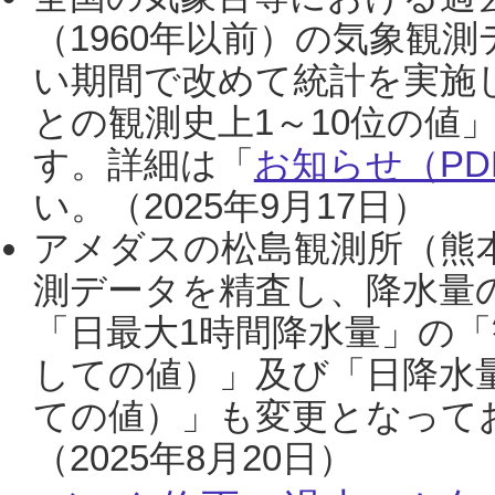
（1960年以前）の気象観
い期間で改めて統計を実施
との観測史上1～10位の値
す。詳細は「
お知らせ（PDF
い。（2025年9月17日）
アメダスの松島観測所（熊本
測データを精査し、降水量
「日最大1時間降水量」の「
しての値）」及び「日降水
ての値）」も変更となって
（2025年8月20日）