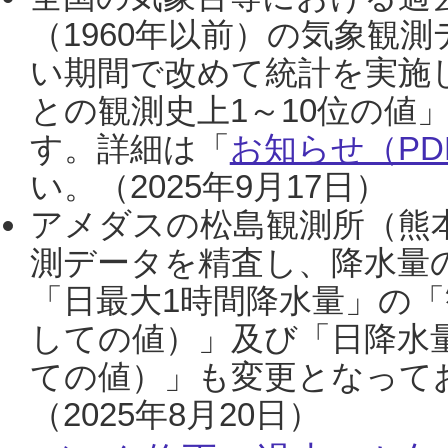
（1960年以前）の気象観
い期間で改めて統計を実施
との観測史上1～10位の値
す。詳細は「
お知らせ（PDF
い。（2025年9月17日）
アメダスの松島観測所（熊本
測データを精査し、降水量
「日最大1時間降水量」の「
しての値）」及び「日降水
ての値）」も変更となって
（2025年8月20日）