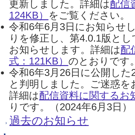
更新しました。詳細は
配信
124KB）
をご覧ください。（2
令和6年6月3日にお知らせし
りを修正し、第4.0.1版
お知らせします。詳細は
配
式：121KB）
のとおりです。
令和6年3月26日に公開した
と判明しました。ご迷惑を
詳細は
配信資料に関するお知
りです。（2024年6月3日）
過去のお知らせ