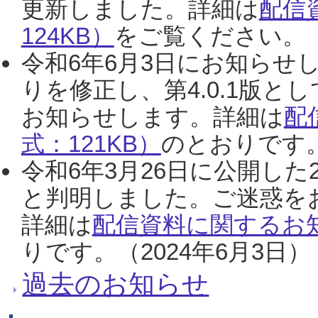
更新しました。詳細は
配信
124KB）
をご覧ください。（2
令和6年6月3日にお知らせし
りを修正し、第4.0.1版
お知らせします。詳細は
配
式：121KB）
のとおりです。
令和6年3月26日に公開した
と判明しました。ご迷惑を
詳細は
配信資料に関するお知
りです。（2024年6月3日）
過去のお知らせ