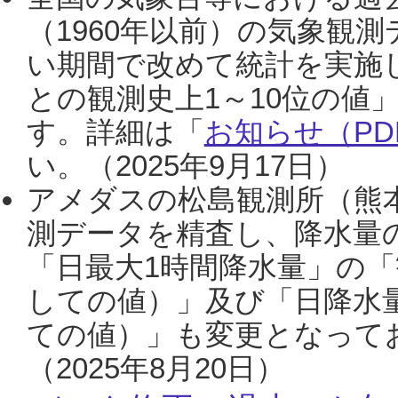
（1960年以前）の気象観
い期間で改めて統計を実施
との観測史上1～10位の値
す。詳細は「
お知らせ（PDF
い。（2025年9月17日）
アメダスの松島観測所（熊本
測データを精査し、降水量
「日最大1時間降水量」の「
しての値）」及び「日降水
ての値）」も変更となって
（2025年8月20日）