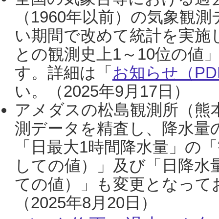
（1960年以前）の気象観
い期間で改めて統計を実施
との観測史上1～10位の値
す。詳細は「
お知らせ（PDF
い。（2025年9月17日）
アメダスの松島観測所（熊本
測データを精査し、降水量
「日最大1時間降水量」の「
しての値）」及び「日降水
ての値）」も変更となって
（2025年8月20日）