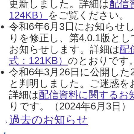
更新しました。詳細は
配信
124KB）
をご覧ください。（2
令和6年6月3日にお知らせし
りを修正し、第4.0.1版
お知らせします。詳細は
配
式：121KB）
のとおりです。
令和6年3月26日に公開した
と判明しました。ご迷惑を
詳細は
配信資料に関するお知
りです。（2024年6月3日）
過去のお知らせ