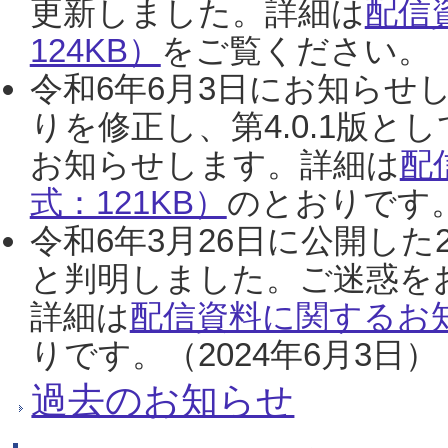
更新しました。詳細は
配信
124KB）
をご覧ください。（2
令和6年6月3日にお知らせし
りを修正し、第4.0.1版
お知らせします。詳細は
配
式：121KB）
のとおりです。
令和6年3月26日に公開した
と判明しました。ご迷惑を
詳細は
配信資料に関するお知
りです。（2024年6月3日）
過去のお知らせ