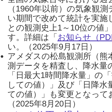
（1960年以前）の気象観
い期間で改めて統計を実施
との観測史上1～10位の値
す。詳細は「
お知らせ（PDF
い。（2025年9月17日）
アメダスの松島観測所（熊本
測データを精査し、降水量
「日最大1時間降水量」の「
しての値）」及び「日降水
ての値）」も変更となって
（2025年8月20日）