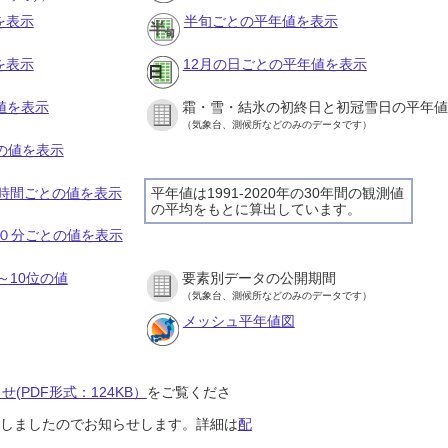
を表示
半旬ごとの平年値を表示
を表示
12月の日ごとの平年値を表示
値を表示
霜・雪・結氷の初終日と初冠雪日の平年値
（気象台、測候所などのみのデータです）
との値を表示
の１時間ごとの値を表示
平年値は1991-2020年の30年間の観測値
の平均をもとに算出しています。
の１０分ごとの値を表示
～10位の値
要素別データの公開期間
（気象台、測候所などのみのデータです）
メッシュ平年値図
(PDF形式：124KB）
をご覧くださ
開始しましたのでお知らせします。詳細は
配