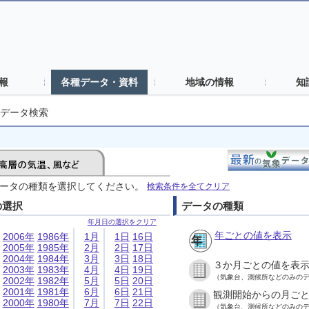
報
各種データ・資料
地域の情報
知
データ検索
ータの種類を選択してください。
検索条件を全てクリア
の選択
データの種類
年月日の選択をクリア
年ごとの値を表示
2006年
1986年
1月
1日
16日
2005年
1985年
2月
2日
17日
2004年
1984年
3月
3日
18日
３か月ごとの値を表
2003年
1983年
4月
4日
19日
（気象台、測候所などのみの
2002年
1982年
5月
5日
20日
2001年
1981年
6月
6日
21日
観測開始からの月ご
2000年
1980年
7月
7日
22日
（気象台、測候所などのみの