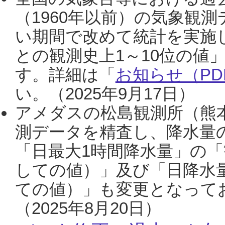
（1960年以前）の気象観
い期間で改めて統計を実施
との観測史上1～10位の値
す。詳細は「
お知らせ（PDF
い。（2025年9月17日）
アメダスの松島観測所（熊本
測データを精査し、降水量
「日最大1時間降水量」の「
しての値）」及び「日降水
ての値）」も変更となって
（2025年8月20日）