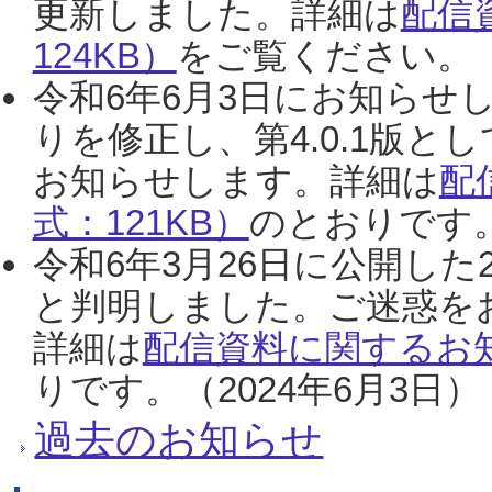
更新しました。詳細は
配信
124KB）
をご覧ください。（2
令和6年6月3日にお知らせし
りを修正し、第4.0.1版
お知らせします。詳細は
配
式：121KB）
のとおりです。
令和6年3月26日に公開した
と判明しました。ご迷惑を
詳細は
配信資料に関するお知
りです。（2024年6月3日）
過去のお知らせ