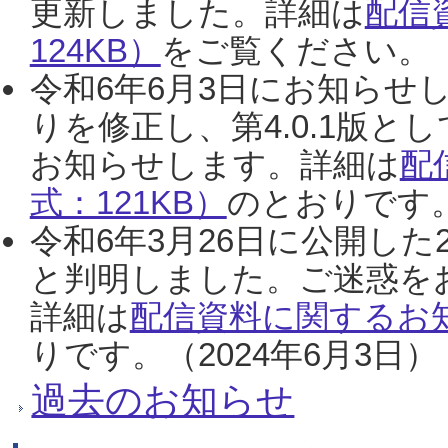
更新しました。詳細は
配信
124KB）
をご覧ください。（2
令和6年6月3日にお知らせし
りを修正し、第4.0.1版
お知らせします。詳細は
配
式：121KB）
のとおりです。
令和6年3月26日に公開した
と判明しました。ご迷惑を
詳細は
配信資料に関するお知
りです。（2024年6月3日）
過去のお知らせ