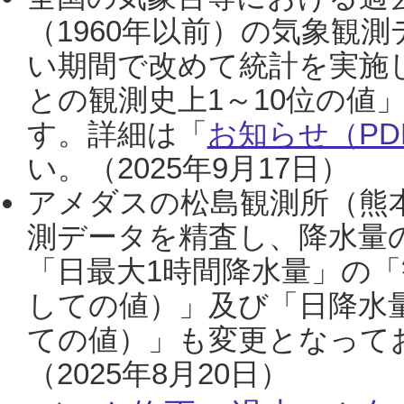
（1960年以前）の気象観
い期間で改めて統計を実施
との観測史上1～10位の値
す。詳細は「
お知らせ（PDF
い。（2025年9月17日）
アメダスの松島観測所（熊本
測データを精査し、降水量
「日最大1時間降水量」の「
しての値）」及び「日降水
ての値）」も変更となって
（2025年8月20日）