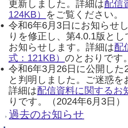
更新しました。詳細は
配信
124KB）
をご覧ください。（2
令和6年6月3日にお知らせし
りを修正し、第4.0.1版
お知らせします。詳細は
配
式：121KB）
のとおりです。
令和6年3月26日に公開した
と判明しました。ご迷惑を
詳細は
配信資料に関するお知
りです。（2024年6月3日）
過去のお知らせ