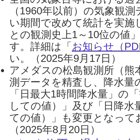
（1960年以前）の気象観
い期間で改めて統計を実施
との観測史上1～10位の値
す。詳細は「
お知らせ（PDF
い。（2025年9月17日）
アメダスの松島観測所（熊本
測データを精査し、降水量
「日最大1時間降水量」の「
しての値）」及び「日降水
ての値）」も変更となって
（2025年8月20日）