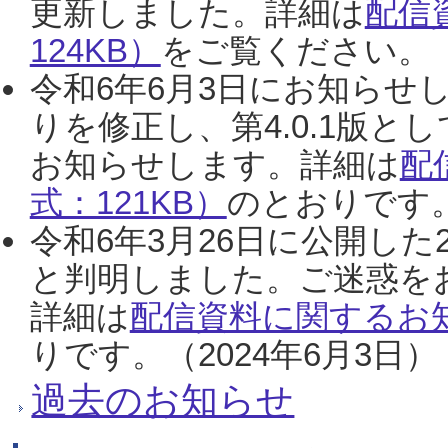
更新しました。詳細は
配信
124KB）
をご覧ください。（2
令和6年6月3日にお知らせし
りを修正し、第4.0.1版
お知らせします。詳細は
配
式：121KB）
のとおりです。
令和6年3月26日に公開した
と判明しました。ご迷惑を
詳細は
配信資料に関するお知
りです。（2024年6月3日）
過去のお知らせ