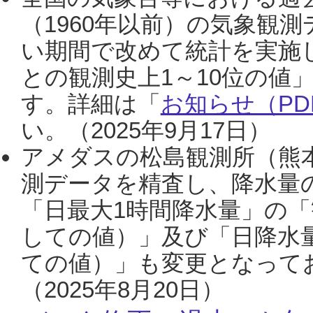
（1960年以前）の気象観
い期間で改めて統計を実施
との観測史上1～10位の値
す。詳細は「
お知らせ（PDF
い。（2025年9月17日）
アメダスの松島観測所（熊本
測データを精査し、降水量
「日最大1時間降水量」の「
しての値）」及び「日降水
ての値）」も変更となって
（2025年8月20日）