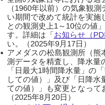
（1960年以前）の気象観
い期間で改めて統計を実施
との観測史上1～10位の値
す。詳細は「
お知らせ（PDF
い。（2025年9月17日）
アメダスの松島観測所（熊本
測データを精査し、降水量
「日最大1時間降水量」の「
しての値）」及び「日降水
ての値）」も変更となって
（2025年8月20日）