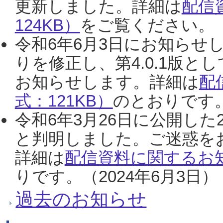
更新しました。詳細は
配信
124KB）
をご覧ください。（2
令和6年6月3日にお知らせし
りを修正し、第4.0.1版
お知らせします。詳細は
配
式：121KB）
のとおりです。
令和6年3月26日に公開した
と判明しました。ご迷惑を
詳細は
配信資料に関するお知
りです。（2024年6月3日）
過去のお知らせ