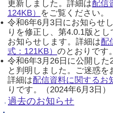
更新しました。詳細は
配信
124KB）
をご覧ください。（2
令和6年6月3日にお知らせし
りを修正し、第4.0.1版
お知らせします。詳細は
配
式：121KB）
のとおりです。
令和6年3月26日に公開した
と判明しました。ご迷惑を
詳細は
配信資料に関するお知
りです。（2024年6月3日）
過去のお知らせ