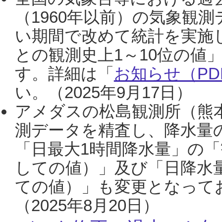
（1960年以前）の気象観
い期間で改めて統計を実施
との観測史上1～10位の値
す。詳細は「
お知らせ（PDF
い。（2025年9月17日）
アメダスの松島観測所（熊本
測データを精査し、降水量
「日最大1時間降水量」の「
しての値）」及び「日降水
ての値）」も変更となって
（2025年8月20日）