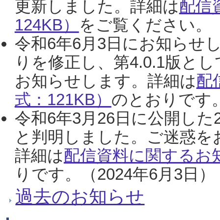
更新しました。詳細は
配信
124KB）
をご覧ください。（2
令和6年6月3日にお知らせし
りを修正し、第4.0.1版
お知らせします。詳細は
配
式：121KB）
のとおりです。
令和6年3月26日に公開した
と判明しました。ご迷惑を
詳細は
配信資料に関するお知
りです。（2024年6月3日）
過去のお知らせ