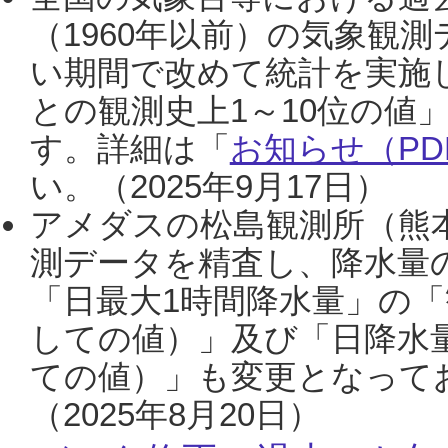
（1960年以前）の気象観
い期間で改めて統計を実施
との観測史上1～10位の値
す。詳細は「
お知らせ（PDF
い。（2025年9月17日）
アメダスの松島観測所（熊本
測データを精査し、降水量
「日最大1時間降水量」の「
しての値）」及び「日降水
ての値）」も変更となって
（2025年8月20日）