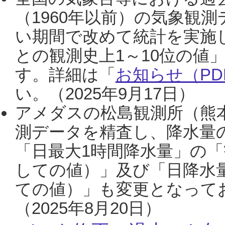
（1960年以前）の気象観
い期間で改めて統計を実施
との観測史上1～10位の値
す。詳細は「
お知らせ（PDF
い。（2025年9月17日）
アメダスの松島観測所（熊本
測データを精査し、降水量
「日最大1時間降水量」の「
しての値）」及び「日降水
ての値）」も変更となって
（2025年8月20日）