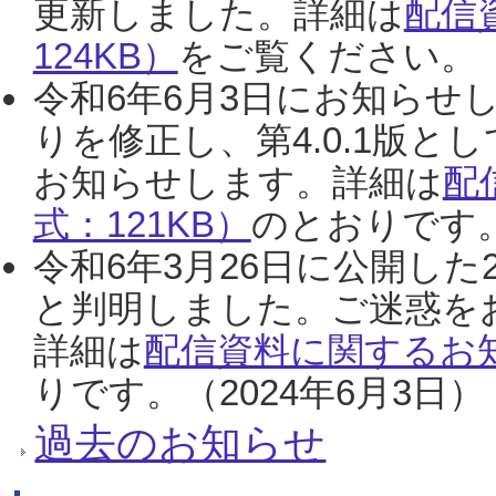
更新しました。詳細は
配信
124KB）
をご覧ください。（2
令和6年6月3日にお知らせし
りを修正し、第4.0.1版
お知らせします。詳細は
配
式：121KB）
のとおりです。
令和6年3月26日に公開した
と判明しました。ご迷惑を
詳細は
配信資料に関するお知
りです。（2024年6月3日）
過去のお知らせ