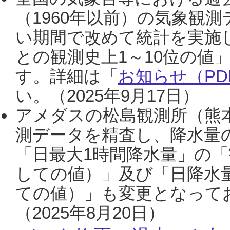
（1960年以前）の気象観
い期間で改めて統計を実施
との観測史上1～10位の値
す。詳細は「
お知らせ（PDF
い。（2025年9月17日）
アメダスの松島観測所（熊本
測データを精査し、降水量
「日最大1時間降水量」の「
しての値）」及び「日降水
ての値）」も変更となって
（2025年8月20日）