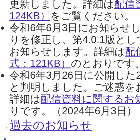
更新しました。詳細は
配信
124KB）
をご覧ください。（2
令和6年6月3日にお知らせし
りを修正し、第4.0.1版
お知らせします。詳細は
配
式：121KB）
のとおりです。
令和6年3月26日に公開した
と判明しました。ご迷惑を
詳細は
配信資料に関するお知
りです。（2024年6月3日）
過去のお知らせ