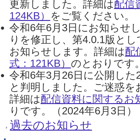
更新しました。詳細は
配信
124KB）
をご覧ください。（2
令和6年6月3日にお知らせし
りを修正し、第4.0.1版
お知らせします。詳細は
配
式：121KB）
のとおりです。
令和6年3月26日に公開した
と判明しました。ご迷惑を
詳細は
配信資料に関するお知
りです。（2024年6月3日）
過去のお知らせ