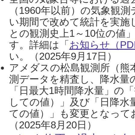
（1960年以前）の気象観
い期間で改めて統計を実施
との観測史上1～10位の値
す。詳細は「
お知らせ（PDF
い。（2025年9月17日）
アメダスの松島観測所（熊本
測データを精査し、降水量
「日最大1時間降水量」の「
しての値）」及び「日降水
ての値）」も変更となって
（2025年8月20日）