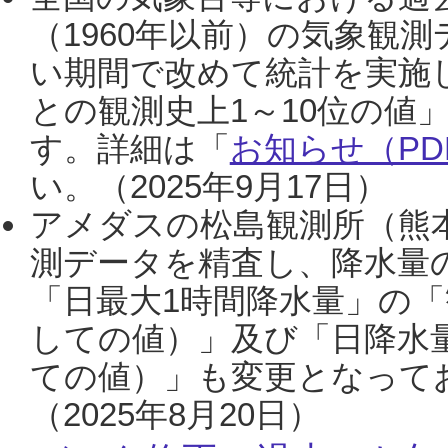
（1960年以前）の気象観
い期間で改めて統計を実施
との観測史上1～10位の値
す。詳細は「
お知らせ（PDF
い。（2025年9月17日）
アメダスの松島観測所（熊本
測データを精査し、降水量
「日最大1時間降水量」の「
しての値）」及び「日降水
ての値）」も変更となって
（2025年8月20日）