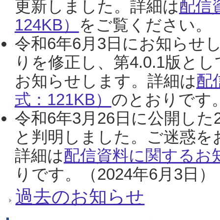
更新しました。詳細は
配信
124KB）
をご覧ください。（2
令和6年6月3日にお知らせし
りを修正し、第4.0.1版
お知らせします。詳細は
配
式：121KB）
のとおりです。
令和6年3月26日に公開した
と判明しました。ご迷惑を
詳細は
配信資料に関するお知
りです。（2024年6月3日）
過去のお知らせ