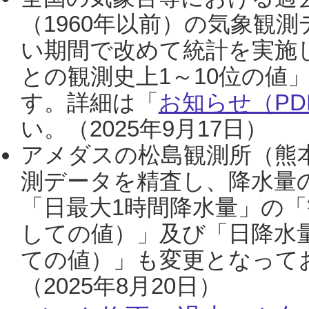
（1960年以前）の気象観
い期間で改めて統計を実施
との観測史上1～10位の値
す。詳細は「
お知らせ（PDF
い。（2025年9月17日）
アメダスの松島観測所（熊本
測データを精査し、降水量
「日最大1時間降水量」の「
しての値）」及び「日降水
ての値）」も変更となって
（2025年8月20日）