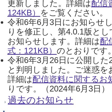
更新しました。詳細は
配信
124KB）
をご覧ください。（2
令和6年6月3日にお知らせし
りを修正し、第4.0.1版
お知らせします。詳細は
配
式：121KB）
のとおりです。
令和6年3月26日に公開した
と判明しました。ご迷惑を
詳細は
配信資料に関するお知
りです。（2024年6月3日）
過去のお知らせ