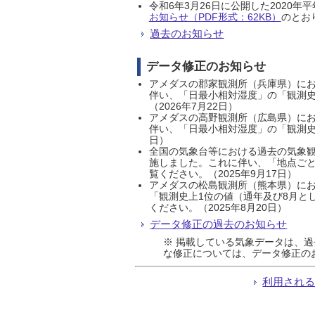
令和6年3月26日に公開した202
お知らせ（PDF形式：62KB）
のとおり
過去のお知らせ
データ修正のお知らせ
アメダスの郡家観測所（兵庫県）におい
伴い、「日最小相対湿度」の「観測史
（2026年7月22日）
アメダスの高野観測所（広島県）におい
伴い、「日最小相対湿度」の「観測史
日）
全国の気象台等における過去の気象観
施しました。これに伴い、「地点ごと
覧ください。（2025年9月17日）
アメダスの松島観測所（熊本県）にお
「観測史上1位の値（通年及び8月と
ください。（2025年8月20日）
データ修正の過去のお知らせ
※ 掲載している気象データは、
な修正については、データ修正の
利用され