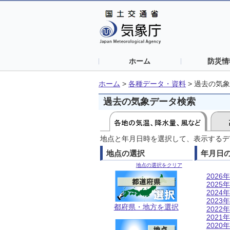
ホーム
防災情
ホーム
>
各種データ・資料
>
過去の気象
過去の気象データ検索
地点と年月日時を選択して、表示するデ
地点の選択
年月日
地点の選択をクリア
2026年
2025年
2024年
2023年
都府県・地方を選択
2022年
2021年
2020年