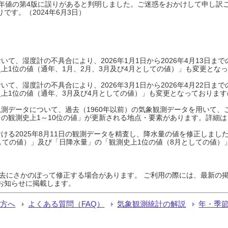
0年平年値の第4版に誤りがあると判明しました。ご迷惑をおかけして申し訳
です。（2024年6月3日）
て、湿度計の不具合により、2026年1月1日から2026年4月13日
上1位の値（通年、1月、2月、3月及び4月としての値）」も変更とな
て、湿度計の不具合により、2026年3月1日から2026年4月22日
上1位の値（通年、3月及び4月としての値）」も変更となっておりますので
測データについて、過去（1960年以前）の気象観測データを用いて、
の観測史上1～10位の値」が更新される地点・要素があります。詳細は
ける2025年8月11日の観測データを精査し、降水量の値を修正しまし
しての値）」及び「日降水量」の「観測史上1位の値（8月としての値）
過去にさかのぼって修正する場合があります。 ご利用の際には、最新の掲
お知らせに掲載します。
る方へ
よくある質問（FAQ）
気象観測統計の解説
年・季