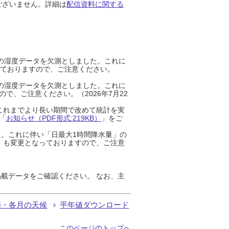
ございません。詳細は
配信資料に関する
までの湿度データを欠測としました。これに
っておりますので、ご注意ください。
までの湿度データを欠測としました。これに
、ご注意ください。（2026年7月22
これまでより長い期間で改めて統計を実
「
お知らせ（PDF形式:219KB）
」をご
た。これに伴い「日最大1時間降水量」の
」も変更となっておりますので、ご注意
載データをご確認ください。 なお、主
節・各月の天候
平年値ダウンロード
このページのトップへ