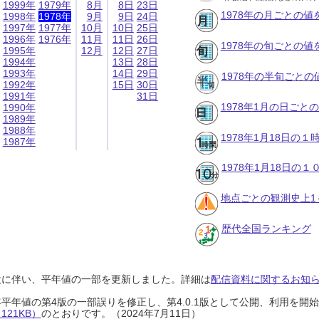
1999年
1979年
8月
8日
23日
1978年の月ごとの値
1998年
1978年
9月
9日
24日
1997年
1977年
10月
10日
25日
1996年
1976年
11月
11日
26日
1978年の旬ごとの値
1995年
12月
12日
27日
1994年
13日
28日
1993年
14日
29日
1978年の半旬ごとの
1992年
15日
30日
1991年
31日
1978年1月の日ごと
1990年
1989年
1988年
1978年1月18日の
1987年
1978年1月18日の
地点ごとの観測史上1
歴代全国ランキング
設に伴い、平年値の一部を更新しました。詳細は
配信資料に関するお知らせ
0年平年値の第4版の一部誤りを修正し、第4.0.1版として公開、利用を
21KB）
のとおりです。（2024年7月11日）