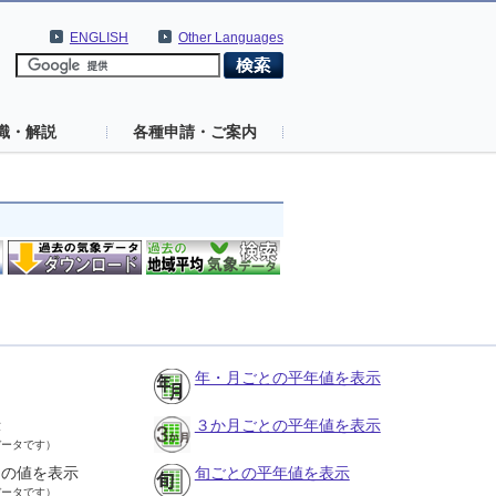
ENGLISH
Other Languages
識・解説
各種申請・ご案内
年・月ごとの平年値を表示
示
３か月ごとの平年値を表示
データです）
との値を表示
旬ごとの平年値を表示
データです）