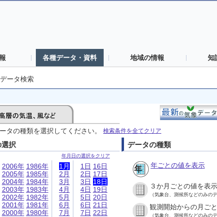
報
各種データ・資料
地域の情報
知
データ検索
ータの種類を選択してください。
検索条件を全てクリア
の選択
データの種類
年月日の選択をクリア
年ごとの値を表示
2006年
1986年
1月
1日
16日
2005年
1985年
2月
2日
17日
2004年
1984年
3月
3日
18日
３か月ごとの値を表
2003年
1983年
4月
4日
19日
（気象台、測候所などのみの
2002年
1982年
5月
5日
20日
2001年
1981年
6月
6日
21日
観測開始からの月ご
2000年
1980年
7月
7日
22日
（気象台、測候所などのみの