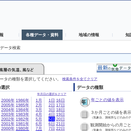
報
各種データ・資料
地域の情報
知
データ検索
ータの種類を選択してください。
検索条件を全てクリア
の選択
データの種類
年月日の選択をクリア
年ごとの値を表示
2006年
1986年
1月
1日
16日
2005年
1985年
2月
2日
17日
2004年
1984年
3月
3日
18日
３か月ごとの値を表
2003年
1983年
4月
4日
19日
（気象台、測候所などのみの
2002年
1982年
5月
5日
20日
2001年
1981年
6月
6日
21日
観測開始からの月ご
2000年
1980年
7月
7日
22日
（気象台、測候所などのみの