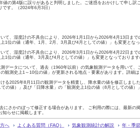
0年平年値の第4版に誤りがあると判明しました。ご迷惑をおかけして申し訳
です。（2024年6月3日）
て、湿度計の不具合により、2026年1月1日から2026年4月13日
上1位の値（通年、1月、2月、3月及び4月としての値）」も変更とな
て、湿度計の不具合により、2026年3月1日から2026年4月22日
上1位の値（通年、3月及び4月としての値）」も変更となっておりますので
測データについて、過去（1960年以前）の気象観測データを用いて、
の観測史上1～10位の値」が更新される地点・要素があります。詳細は
ける2025年8月11日の観測データを精査し、降水量の値を修正しまし
しての値）」及び「日降水量」の「観測史上1位の値（8月としての値）
過去にさかのぼって修正する場合があります。 ご利用の際には、最新の掲
お知らせに掲載します。
る方へ
よくある質問（FAQ）
気象観測統計の解説
年・季