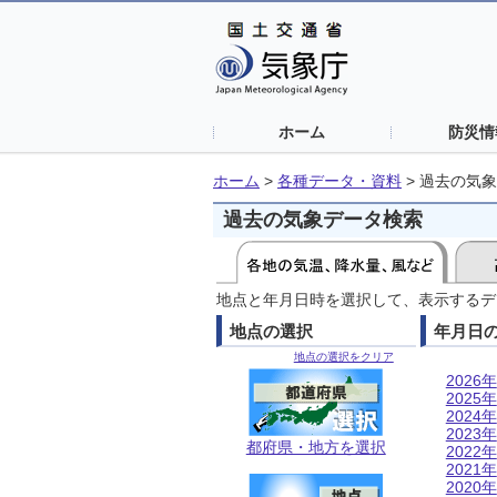
ホーム
防災情
ホーム
>
各種データ・資料
>
過去の気象
過去の気象データ検索
地点と年月日時を選択して、表示するデ
地点の選択
年月日
地点の選択をクリア
2026年
2025年
2024年
2023年
都府県・地方を選択
2022年
2021年
2020年