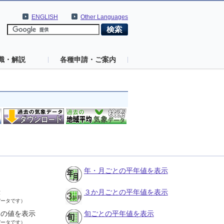
ENGLISH
Other Languages
識・解説
各種申請・ご案内
年・月ごとの平年値を表示
示
３か月ごとの平年値を表示
データです）
との値を表示
旬ごとの平年値を表示
データです）