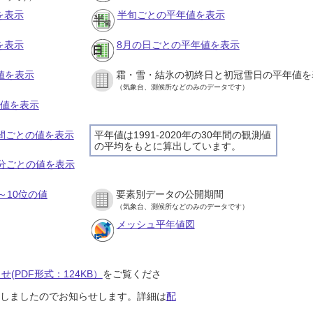
を表示
半旬ごとの平年値を表示
を表示
8月の日ごとの平年値を表示
値を表示
霜・雪・結氷の初終日と初冠雪日の平年値を
（気象台、測候所などのみのデータです）
の値を表示
時間ごとの値を表示
平年値は1991-2020年の30年間の観測値
の平均をもとに算出しています。
０分ごとの値を表示
～10位の値
要素別データの公開期間
（気象台、測候所などのみのデータです）
メッシュ平年値図
(PDF形式：124KB）
をご覧くださ
開始しましたのでお知らせします。詳細は
配