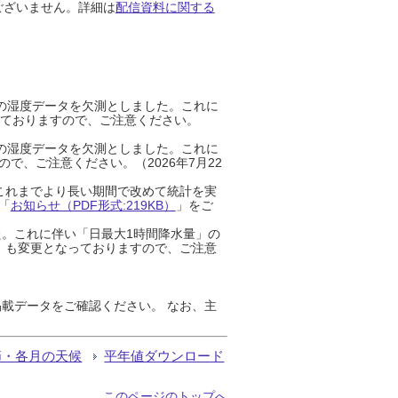
ございません。詳細は
配信資料に関する
までの湿度データを欠測としました。これに
っておりますので、ご注意ください。
までの湿度データを欠測としました。これに
、ご注意ください。（2026年7月22
これまでより長い期間で改めて統計を実
「
お知らせ（PDF形式:219KB）
」をご
た。これに伴い「日最大1時間降水量」の
」も変更となっておりますので、ご注意
載データをご確認ください。 なお、主
節・各月の天候
平年値ダウンロード
このページのトップへ