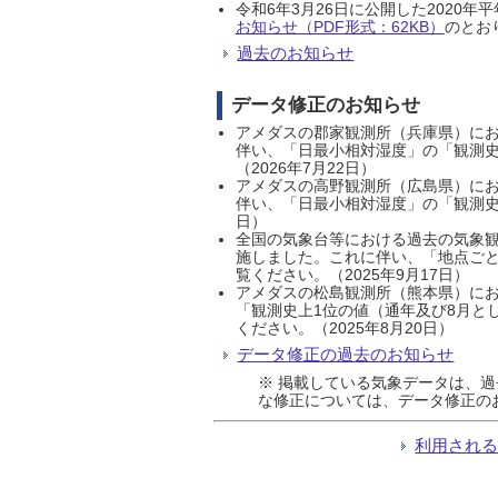
令和6年3月26日に公開した202
お知らせ（PDF形式：62KB）
のとおり
過去のお知らせ
データ修正のお知らせ
アメダスの郡家観測所（兵庫県）におい
伴い、「日最小相対湿度」の「観測史
（2026年7月22日）
アメダスの高野観測所（広島県）におい
伴い、「日最小相対湿度」の「観測史
日）
全国の気象台等における過去の気象観
施しました。これに伴い、「地点ごと
覧ください。（2025年9月17日）
アメダスの松島観測所（熊本県）にお
「観測史上1位の値（通年及び8月と
ください。（2025年8月20日）
データ修正の過去のお知らせ
※ 掲載している気象データは、
な修正については、データ修正の
利用され