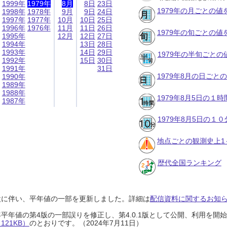
1999年
1979年
8月
8日
23日
1979年の月ごとの値
1998年
1978年
9月
9日
24日
1997年
1977年
10月
10日
25日
1996年
1976年
11月
11日
26日
1979年の旬ごとの値
1995年
12月
12日
27日
1994年
13日
28日
1993年
14日
29日
1979年の半旬ごとの
1992年
15日
30日
1991年
31日
1979年8月の日ごと
1990年
1989年
1988年
1979年8月5日の１
1987年
1979年8月5日の１
地点ごとの観測史上1
歴代全国ランキング
設に伴い、平年値の一部を更新しました。詳細は
配信資料に関するお知らせ
0年平年値の第4版の一部誤りを修正し、第4.0.1版として公開、利用を
21KB）
のとおりです。（2024年7月11日）