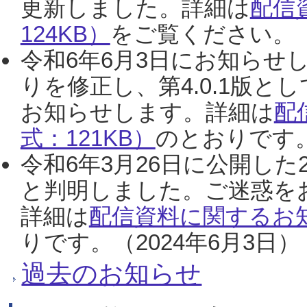
更新しました。詳細は
配信
124KB）
をご覧ください。（2
令和6年6月3日にお知らせし
りを修正し、第4.0.1版
お知らせします。詳細は
配
式：121KB）
のとおりです。
令和6年3月26日に公開した
と判明しました。ご迷惑を
詳細は
配信資料に関するお知
りです。（2024年6月3日）
過去のお知らせ