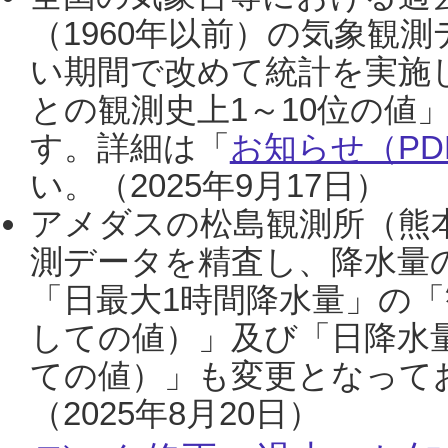
（1960年以前）の気象観
い期間で改めて統計を実施
との観測史上1～10位の値
す。詳細は「
お知らせ（PDF
い。（2025年9月17日）
アメダスの松島観測所（熊本
測データを精査し、降水量
「日最大1時間降水量」の「
しての値）」及び「日降水
ての値）」も変更となって
（2025年8月20日）