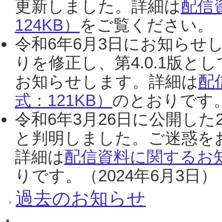
更新しました。詳細は
配信
124KB）
をご覧ください。（2
令和6年6月3日にお知らせし
りを修正し、第4.0.1版
お知らせします。詳細は
配
式：121KB）
のとおりです。
令和6年3月26日に公開した
と判明しました。ご迷惑を
詳細は
配信資料に関するお知
りです。（2024年6月3日）
過去のお知らせ