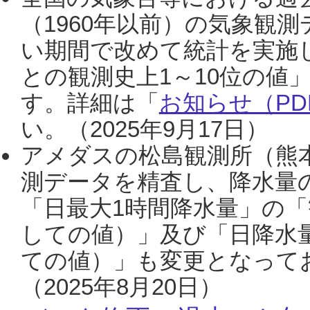
（1960年以前）の気象観
い期間で改めて統計を実施
との観測史上1～10位の値
す。詳細は「
お知らせ（PDF
い。（2025年9月17日）
アメダスの松島観測所（熊本
測データを精査し、降水量
「日最大1時間降水量」の「
しての値）」及び「日降水
ての値）」も変更となって
（2025年8月20日）