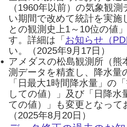
（1960年以前）の気象観
い期間で改めて統計を実施
との観測史上1～10位の値
す。詳細は「
お知らせ（PDF
い。（2025年9月17日）
アメダスの松島観測所（熊本
測データを精査し、降水量
「日最大1時間降水量」の「
しての値）」及び「日降水
ての値）」も変更となって
（2025年8月20日）