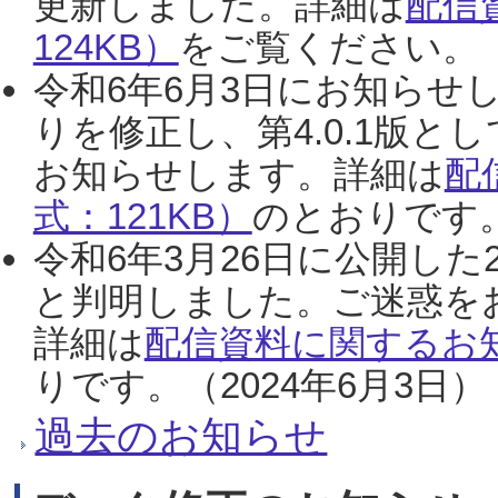
更新しました。詳細は
配信
124KB）
をご覧ください。（2
令和6年6月3日にお知らせし
りを修正し、第4.0.1版
お知らせします。詳細は
配
式：121KB）
のとおりです。
令和6年3月26日に公開した
と判明しました。ご迷惑を
詳細は
配信資料に関するお知
りです。（2024年6月3日）
過去のお知らせ