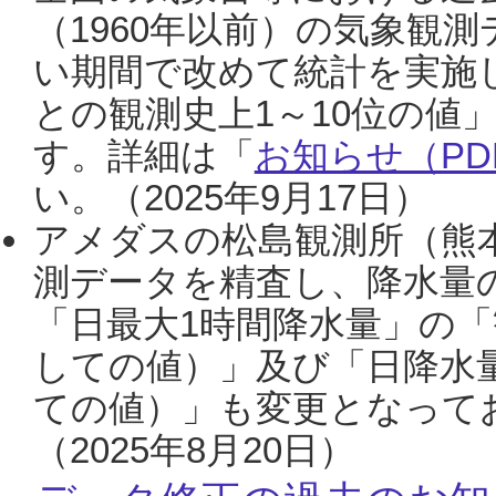
（1960年以前）の気象観
い期間で改めて統計を実施
との観測史上1～10位の値
す。詳細は「
お知らせ（PDF
い。（2025年9月17日）
アメダスの松島観測所（熊本
測データを精査し、降水量
「日最大1時間降水量」の「
しての値）」及び「日降水
ての値）」も変更となって
（2025年8月20日）