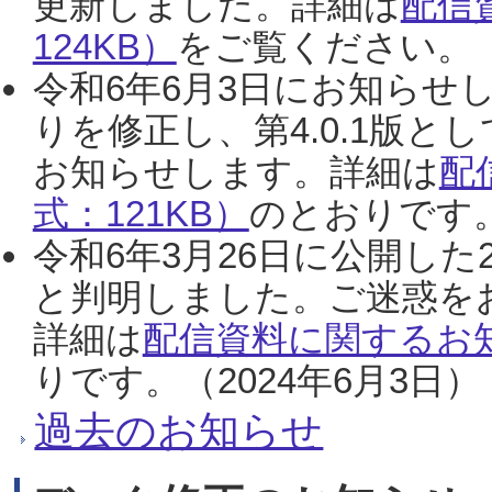
更新しました。詳細は
配信
124KB）
をご覧ください。（2
令和6年6月3日にお知らせし
りを修正し、第4.0.1版
お知らせします。詳細は
配
式：121KB）
のとおりです。
令和6年3月26日に公開した
と判明しました。ご迷惑を
詳細は
配信資料に関するお知
りです。（2024年6月3日）
過去のお知らせ