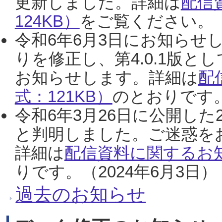
更新しました。詳細は
配信
124KB）
をご覧ください。（2
令和6年6月3日にお知らせし
りを修正し、第4.0.1版
お知らせします。詳細は
配
式：121KB）
のとおりです。
令和6年3月26日に公開した
と判明しました。ご迷惑を
詳細は
配信資料に関するお知
りです。（2024年6月3日）
過去のお知らせ