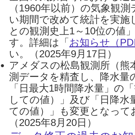
（1960年以前）の気象観
い期間で改めて統計を実施
との観測史上1～10位の値
す。詳細は「
お知らせ（PDF
い。（2025年9月17日）
アメダスの松島観測所（熊本
測データを精査し、降水量
「日最大1時間降水量」の「
しての値）」及び「日降水
ての値）」も変更となって
（2025年8月20日）