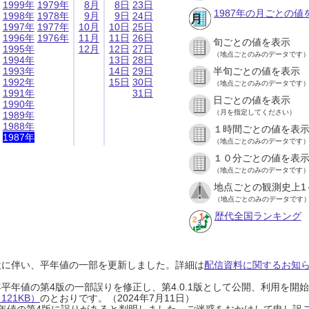
1999年
1979年
8月
8日
23日
1987年の月ごとの値
1998年
1978年
9月
9日
24日
1997年
1977年
10月
10日
25日
1996年
1976年
11月
11日
26日
旬ごとの値を表示
1995年
12月
12日
27日
（地点ごとのみのデータです
1994年
13日
28日
1993年
14日
29日
半旬ごとの値を表示
1992年
15日
30日
（地点ごとのみのデータです
1991年
31日
日ごとの値を表示
1990年
（月を指定してください）
1989年
1988年
１時間ごとの値を表
1987年
（地点ごとのみのデータです
１０分ごとの値を表
（地点ごとのみのデータです
地点ごとの観測史上1
（地点ごとのみのデータです
歴代全国ランキング
設に伴い、平年値の一部を更新しました。詳細は
配信資料に関するお知らせ
0年平年値の第4版の一部誤りを修正し、第4.0.1版として公開、利用を
21KB）
のとおりです。（2024年7月11日）
0年平年値の第4版に誤りがあると判明しました。ご迷惑をおかけして申し訳