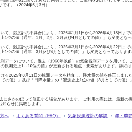
です。（2024年6月3日）
て、湿度計の不具合により、2026年1月1日から2026年4月13日
上1位の値（通年、1月、2月、3月及び4月としての値）」も変更とな
て、湿度計の不具合により、2026年3月1日から2026年4月22日
上1位の値（通年、3月及び4月としての値）」も変更となっておりますので
測データについて、過去（1960年以前）の気象観測データを用いて、
の観測史上1～10位の値」が更新される地点・要素があります。詳細は
ける2025年8月11日の観測データを精査し、降水量の値を修正しまし
しての値）」及び「日降水量」の「観測史上1位の値（8月としての値）
過去にさかのぼって修正する場合があります。 ご利用の際には、最新の掲
お知らせに掲載します。
る方へ
よくある質問（FAQ）
気象観測統計の解説
年・季