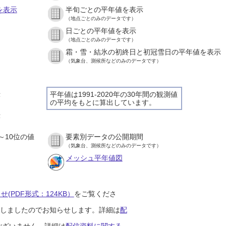
を表示
半旬ごとの平年値を表示
（地点ごとのみのデータです）
日ごとの平年値を表示
）
（地点ごとのみのデータです）
霜・雪・結氷の初終日と初冠雪日の平年値を表示
）
（気象台、測候所などのみのデータです）
示
平年値は1991-2020年の30年間の観測値
の平均をもとに算出しています。
）
示
）
～10位の値
要素別データの公開期間
）
（気象台、測候所などのみのデータです）
メッシュ平年値図
(PDF形式：124KB）
をご覧くださ
開始しましたのでお知らせします。詳細は
配
ございません。詳細は
配信資料に関する