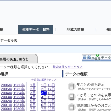
報
各種データ・資料
地域の情報
知
データ検索
ータの種類を選択してください。
検索条件を全てクリア
の選択
データの種類
年月日の選択をクリア
年ごとの値を表示
2006年
1986年
1月
1日
16日
2005年
1985年
2月
2日
17日
（地点ごとのみのデータです
2004年
1984年
3月
3日
18日
３か月ごとの値を表
2003年
1983年
4月
4日
19日
（気象台、測候所などのみの
2002年
1982年
5月
5日
20日
2001年
1981年
6月
6日
21日
観測開始からの月ご
2000年
1980年
7月
7日
22日
（気象台、測候所などのみの