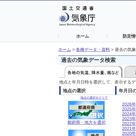
ホーム
防災情
ホーム
>
各種データ・資料
>
過去の気象
過去の気象データ検索
地点と年月日時を選択して、表示するデ
地点の選択
年月日
地点の選択をクリア
2026年
2025年
2024年
2023年
都府県・地方を選択
2022年
2021年
2020年