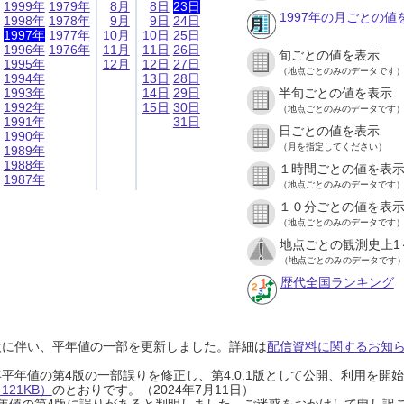
1999年
1979年
8月
8日
23日
1997年の月ごとの値
1998年
1978年
9月
9日
24日
1997年
1977年
10月
10日
25日
1996年
1976年
11月
11日
26日
旬ごとの値を表示
1995年
12月
12日
27日
（地点ごとのみのデータです
1994年
13日
28日
1993年
14日
29日
半旬ごとの値を表示
1992年
15日
30日
（地点ごとのみのデータです
1991年
31日
日ごとの値を表示
1990年
（月を指定してください）
1989年
1988年
１時間ごとの値を表
1987年
（地点ごとのみのデータです
１０分ごとの値を表
（地点ごとのみのデータです
地点ごとの観測史上1
（地点ごとのみのデータです
歴代全国ランキング
設に伴い、平年値の一部を更新しました。詳細は
配信資料に関するお知らせ
0年平年値の第4版の一部誤りを修正し、第4.0.1版として公開、利用を
21KB）
のとおりです。（2024年7月11日）
0年平年値の第4版に誤りがあると判明しました。ご迷惑をおかけして申し訳