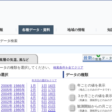
報
各種データ・資料
地域の情報
知
データ検索
ータの種類を選択してください。
検索条件を全てクリア
の選択
データの種類
年月日の選択をクリア
年ごとの値を表示
2006年
1986年
1月
1日
16日
2005年
1985年
2月
2日
17日
（地点ごとのみのデータです
2004年
1984年
3月
3日
18日
３か月ごとの値を表
2003年
1983年
4月
4日
19日
（気象台、測候所などのみの
2002年
1982年
5月
5日
20日
2001年
1981年
6月
6日
21日
観測開始からの月ご
2000年
1980年
7月
7日
22日
（気象台、測候所などのみの