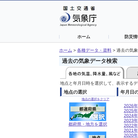
ホーム
防災情
ホーム
>
各種データ・資料
>
過去の気象
過去の気象データ検索
地点と年月日時を選択して、表示するデ
地点の選択
年月日
地点の選択をクリア
2026年
2025年
2024年
2023年
都府県・地方を選択
2022年
2021年
2020年