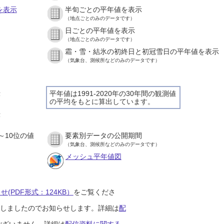
を表示
半旬ごとの平年値を表示
（地点ごとのみのデータです）
日ごとの平年値を表示
）
（地点ごとのみのデータです）
霜・雪・結氷の初終日と初冠雪日の平年値を表示
）
（気象台、測候所などのみのデータです）
示
平年値は1991-2020年の30年間の観測値
の平均をもとに算出しています。
）
示
）
～10位の値
要素別データの公開期間
）
（気象台、測候所などのみのデータです）
メッシュ平年値図
(PDF形式：124KB）
をご覧くださ
開始しましたのでお知らせします。詳細は
配
ございません。詳細は
配信資料に関する