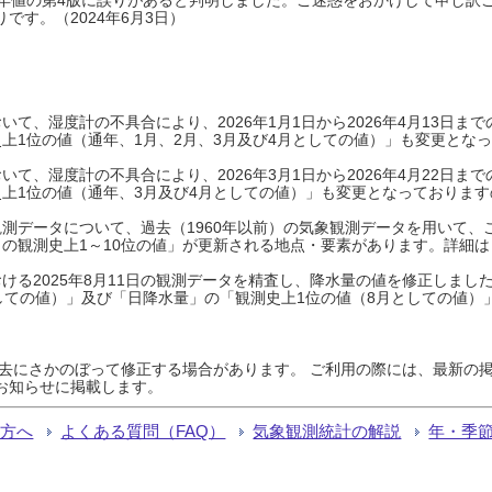
です。（2024年6月3日）
て、湿度計の不具合により、2026年1月1日から2026年4月13日
上1位の値（通年、1月、2月、3月及び4月としての値）」も変更とな
て、湿度計の不具合により、2026年3月1日から2026年4月22日
上1位の値（通年、3月及び4月としての値）」も変更となっておりますので
測データについて、過去（1960年以前）の気象観測データを用いて、
の観測史上1～10位の値」が更新される地点・要素があります。詳細は
ける2025年8月11日の観測データを精査し、降水量の値を修正しまし
しての値）」及び「日降水量」の「観測史上1位の値（8月としての値）
過去にさかのぼって修正する場合があります。 ご利用の際には、最新の掲
お知らせに掲載します。
る方へ
よくある質問（FAQ）
気象観測統計の解説
年・季