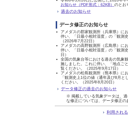
お知らせ（PDF形式：62KB）
のとおり
過去のお知らせ
データ修正のお知らせ
アメダスの郡家観測所（兵庫県）におい
伴い、「日最小相対湿度」の「観測史
（2026年7月22日）
アメダスの高野観測所（広島県）におい
伴い、「日最小相対湿度」の「観測史
日）
全国の気象台等における過去の気象観
施しました。これに伴い、「地点ごと
覧ください。（2025年9月17日）
アメダスの松島観測所（熊本県）にお
「観測史上1位の値（通年及び8月と
ください。（2025年8月20日）
データ修正の過去のお知らせ
※ 掲載している気象データは、
な修正については、データ修正の
利用され