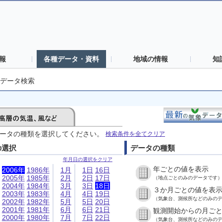
報
各種データ・資料
地域の情報
知
データ検索
ータの種類を選択してください。
検索条件を全てクリア
の選択
データの種類
年月日の選択をクリア
年ごとの値を表示
2006年
1986年
1月
1日
16日
2005年
1985年
2月
2日
17日
（地点ごとのみのデータです
2004年
1984年
3月
3日
18日
３か月ごとの値を表
2003年
1983年
4月
4日
19日
（気象台、測候所などのみの
2002年
1982年
5月
5日
20日
2001年
1981年
6月
6日
21日
観測開始からの月ご
2000年
1980年
7月
7日
22日
（気象台、測候所などのみの