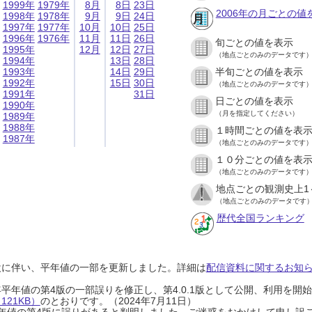
1999年
1979年
8月
8日
23日
2006年の月ごとの値
1998年
1978年
9月
9日
24日
1997年
1977年
10月
10日
25日
1996年
1976年
11月
11日
26日
旬ごとの値を表示
1995年
12月
12日
27日
（地点ごとのみのデータです
1994年
13日
28日
1993年
14日
29日
半旬ごとの値を表示
1992年
15日
30日
（地点ごとのみのデータです
1991年
31日
日ごとの値を表示
1990年
（月を指定してください）
1989年
1988年
１時間ごとの値を表
1987年
（地点ごとのみのデータです
１０分ごとの値を表
（地点ごとのみのデータです
地点ごとの観測史上1
（地点ごとのみのデータです
歴代全国ランキング
設に伴い、平年値の一部を更新しました。詳細は
配信資料に関するお知らせ
0年平年値の第4版の一部誤りを修正し、第4.0.1版として公開、利用を
21KB）
のとおりです。（2024年7月11日）
0年平年値の第4版に誤りがあると判明しました。ご迷惑をおかけして申し訳