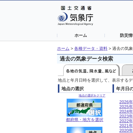
ホーム
防災情
ホーム
>
各種データ・資料
>
過去の気象
過去の気象データ検索
地点と年月日時を選択して、表示するデ
地点の選択
年月日
地点の選択をクリア
2026年
2025年
2024年
2023年
都府県・地方を選択
2022年
2021年
2020年