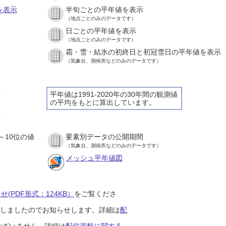
を表示
半旬ごとの平年値を表示
（地点ごとのみのデータです）
日ごとの平年値を表示
）
（地点ごとのみのデータです）
霜・雪・結氷の初終日と初冠雪日の平年値を表示
）
（気象台、測候所などのみのデータです）
示
平年値は1991-2020年の30年間の観測値
の平均をもとに算出しています。
）
示
）
～10位の値
要素別データの公開期間
）
（気象台、測候所などのみのデータです）
メッシュ平年値図
(PDF形式：124KB）
をご覧くださ
開始しましたのでお知らせします。詳細は
配
ございません。詳細は
配信資料に関する