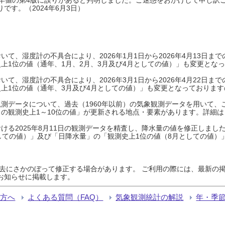
です。（2024年6月3日）
て、湿度計の不具合により、2026年1月1日から2026年4月13日
上1位の値（通年、1月、2月、3月及び4月としての値）」も変更とな
て、湿度計の不具合により、2026年3月1日から2026年4月22日
上1位の値（通年、3月及び4月としての値）」も変更となっておりますので
測データについて、過去（1960年以前）の気象観測データを用いて、
の観測史上1～10位の値」が更新される地点・要素があります。詳細は
ける2025年8月11日の観測データを精査し、降水量の値を修正しまし
しての値）」及び「日降水量」の「観測史上1位の値（8月としての値）
過去にさかのぼって修正する場合があります。 ご利用の際には、最新の掲
お知らせに掲載します。
る方へ
よくある質問（FAQ）
気象観測統計の解説
年・季