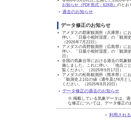
お知らせ（PDF形式：62KB）
のとおり
過去のお知らせ
データ修正のお知らせ
アメダスの郡家観測所（兵庫県）におい
伴い、「日最小相対湿度」の「観測史
（2026年7月22日）
アメダスの高野観測所（広島県）におい
伴い、「日最小相対湿度」の「観測史
日）
全国の気象台等における過去の気象観
施しました。これに伴い、「地点ごと
覧ください。（2025年9月17日）
アメダスの松島観測所（熊本県）にお
「観測史上1位の値（通年及び8月と
ください。（2025年8月20日）
データ修正の過去のお知らせ
※ 掲載している気象データは、
な修正については、データ修正の
利用され