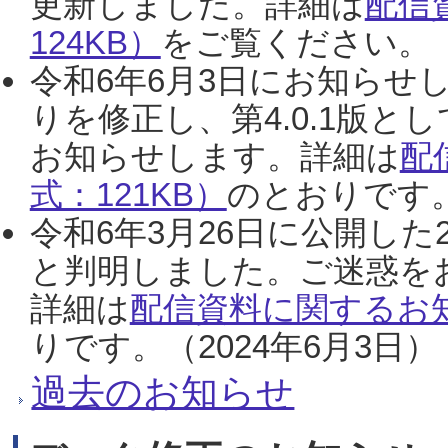
更新しました。詳細は
配信
124KB）
をご覧ください。（2
令和6年6月3日にお知らせし
りを修正し、第4.0.1版
お知らせします。詳細は
配
式：121KB）
のとおりです。
令和6年3月26日に公開した
と判明しました。ご迷惑を
詳細は
配信資料に関するお知
りです。（2024年6月3日）
過去のお知らせ