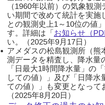
（1960年以前）の気象観
い期間で改めて統計を実施
との観測史上1～10位の値
す。詳細は「
お知らせ（PDF
い。（2025年9月17日）
アメダスの松島観測所（熊本
測データを精査し、降水量
「日最大1時間降水量」の「
しての値）」及び「日降水
ての値）」も変更となって
（2025年8月20日）