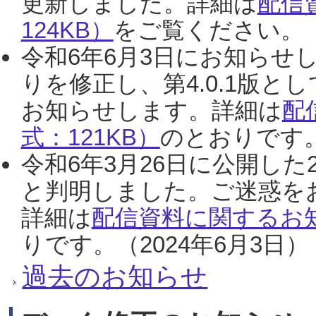
更新しました。詳細は
配信
124KB）
をご覧ください。（2
令和6年6月3日にお知らせし
りを修正し、第4.0.1版
お知らせします。詳細は
配
式：121KB）
のとおりです。
令和6年3月26日に公開した
と判明しました。ご迷惑を
詳細は
配信資料に関するお知
りです。（2024年6月3日）
過去のお知らせ