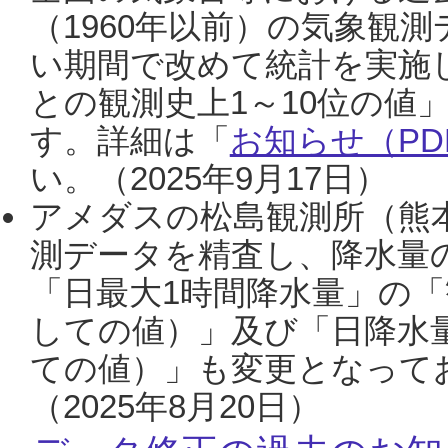
（1960年以前）の気象観
い期間で改めて統計を実施
との観測史上1～10位の値
す。詳細は「
お知らせ（PDF
い。（2025年9月17日）
アメダスの松島観測所（熊本
測データを精査し、降水量
「日最大1時間降水量」の「
しての値）」及び「日降水
ての値）」も変更となって
（2025年8月20日）