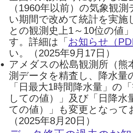
（1960年以前）の気象観
い期間で改めて統計を実施
との観測史上1～10位の値
す。詳細は「
お知らせ（PDF
い。（2025年9月17日）
アメダスの松島観測所（熊本
測データを精査し、降水量
「日最大1時間降水量」の「
しての値）」及び「日降水
ての値）」も変更となって
（2025年8月20日）