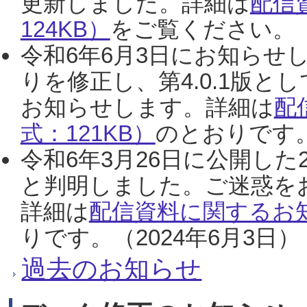
更新しました。詳細は
配信
124KB）
をご覧ください。（2
令和6年6月3日にお知らせし
りを修正し、第4.0.1版
お知らせします。詳細は
配
式：121KB）
のとおりです。
令和6年3月26日に公開した
と判明しました。ご迷惑を
詳細は
配信資料に関するお知
りです。（2024年6月3日）
過去のお知らせ