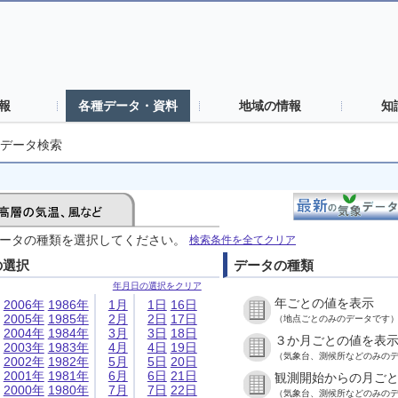
報
各種データ・資料
地域の情報
知
データ検索
ータの種類を選択してください。
検索条件を全てクリア
の選択
データの種類
年月日の選択をクリア
年ごとの値を表示
2006年
1986年
1月
1日
16日
2005年
1985年
2月
2日
17日
（地点ごとのみのデータです
2004年
1984年
3月
3日
18日
３か月ごとの値を表
2003年
1983年
4月
4日
19日
（気象台、測候所などのみの
2002年
1982年
5月
5日
20日
2001年
1981年
6月
6日
21日
観測開始からの月ご
2000年
1980年
7月
7日
22日
（気象台、測候所などのみの