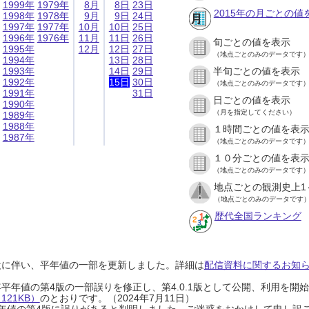
1999年
1979年
8月
8日
23日
2015年の月ごとの値
1998年
1978年
9月
9日
24日
1997年
1977年
10月
10日
25日
1996年
1976年
11月
11日
26日
旬ごとの値を表示
1995年
12月
12日
27日
（地点ごとのみのデータです
1994年
13日
28日
1993年
14日
29日
半旬ごとの値を表示
1992年
15日
30日
（地点ごとのみのデータです
1991年
31日
日ごとの値を表示
1990年
（月を指定してください）
1989年
1988年
１時間ごとの値を表
1987年
（地点ごとのみのデータです
１０分ごとの値を表
（地点ごとのみのデータです
地点ごとの観測史上1
（地点ごとのみのデータです
歴代全国ランキング
設に伴い、平年値の一部を更新しました。詳細は
配信資料に関するお知らせ
0年平年値の第4版の一部誤りを修正し、第4.0.1版として公開、利用を
21KB）
のとおりです。（2024年7月11日）
0年平年値の第4版に誤りがあると判明しました。ご迷惑をおかけして申し訳