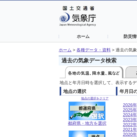
ホーム
防災情
ホーム
>
各種データ・資料
>
過去の気象
過去の気象データ検索
地点と年月日時を選択して、表示するデ
地点の選択
年月日
地点の選択をクリア
2026年
2025年
2024年
2023年
都府県・地方を選択
2022年
2021年
2020年