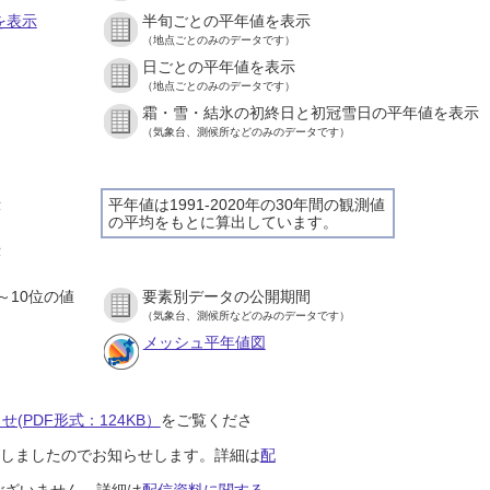
を表示
半旬ごとの平年値を表示
（地点ごとのみのデータです）
日ごとの平年値を表示
）
（地点ごとのみのデータです）
霜・雪・結氷の初終日と初冠雪日の平年値を表示
）
（気象台、測候所などのみのデータです）
示
平年値は1991-2020年の30年間の観測値
の平均をもとに算出しています。
）
示
）
～10位の値
要素別データの公開期間
）
（気象台、測候所などのみのデータです）
メッシュ平年値図
(PDF形式：124KB）
をご覧くださ
開始しましたのでお知らせします。詳細は
配
ございません。詳細は
配信資料に関する