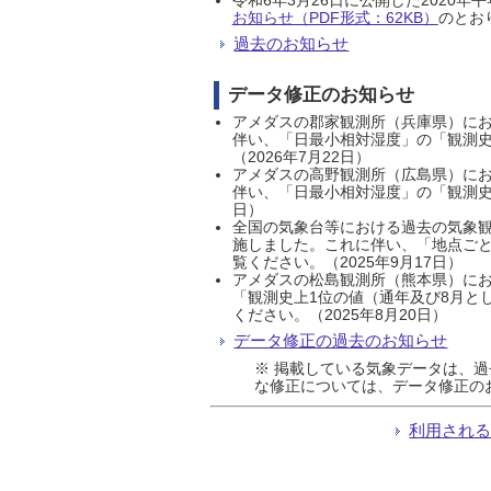
お知らせ（PDF形式：62KB）
のとおり
過去のお知らせ
データ修正のお知らせ
アメダスの郡家観測所（兵庫県）におい
伴い、「日最小相対湿度」の「観測史
（2026年7月22日）
アメダスの高野観測所（広島県）におい
伴い、「日最小相対湿度」の「観測史
日）
全国の気象台等における過去の気象観
施しました。これに伴い、「地点ごと
覧ください。（2025年9月17日）
アメダスの松島観測所（熊本県）にお
「観測史上1位の値（通年及び8月と
ください。（2025年8月20日）
データ修正の過去のお知らせ
※ 掲載している気象データは、
な修正については、データ修正の
利用され