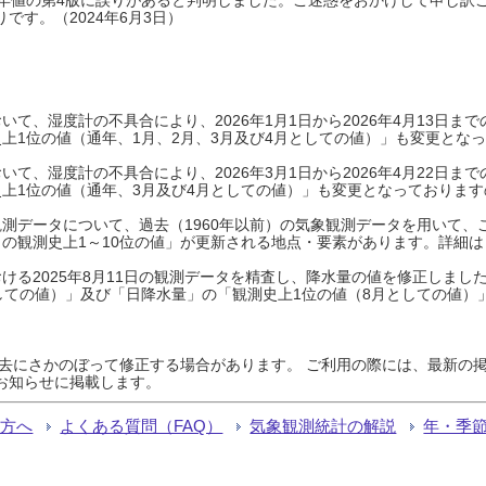
です。（2024年6月3日）
て、湿度計の不具合により、2026年1月1日から2026年4月13日
上1位の値（通年、1月、2月、3月及び4月としての値）」も変更とな
て、湿度計の不具合により、2026年3月1日から2026年4月22日
上1位の値（通年、3月及び4月としての値）」も変更となっておりますので
測データについて、過去（1960年以前）の気象観測データを用いて、
の観測史上1～10位の値」が更新される地点・要素があります。詳細は
ける2025年8月11日の観測データを精査し、降水量の値を修正しまし
しての値）」及び「日降水量」の「観測史上1位の値（8月としての値）
過去にさかのぼって修正する場合があります。 ご利用の際には、最新の掲
お知らせに掲載します。
る方へ
よくある質問（FAQ）
気象観測統計の解説
年・季